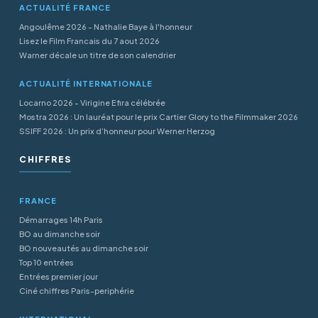
ACTUALITÉ FRANCE
Angoulême 2026 - Nathalie Baye à l'honneur
Lisez le Film Francais du 7 aout 2026
Warner décale un titre de son calendrier
ACTUALITÉ INTERNATIONALE
Locarno 2026 - Virigine Efira célébrée
Mostra 2026 : Un lauréat pour le prix Cartier Glory to the Filmmaker 2026
SSIFF 2026 : Un prix d’honneur pour Werner Herzog
CHIFFRES
FRANCE
Démarrages 14h Paris
BO au dimanche soir
BO nouveautés au dimanche soir
Top 10 entrées
Entrées premier jour
Ciné chiffres Paris-periphérie