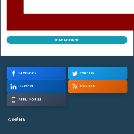
JE M'ABONNE
FACEBOOK
TWITTER
LINKEDIN
FLUX RSS
APPLI MOBILE
CINÉMA