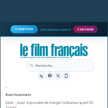
S'IDENTIFIER
(
Mot de passe oublié ?
)
S'ABONNER
×
Avertissement
JUser::_load : impossible de charger l'utilisateur ayant l'ID
30689