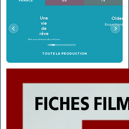
FRANCE
US
TV
Oldeupe
En postproduction
TOUTE LA PRODUCTION