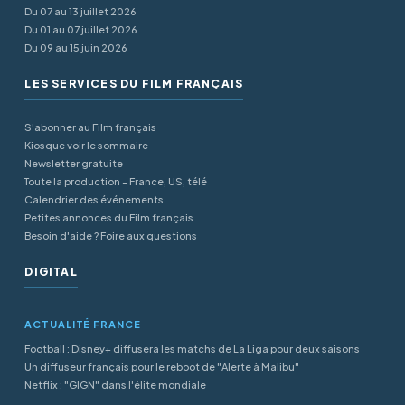
Du 07 au 13 juillet 2026
Du 01 au 07 juillet 2026
Du 09 au 15 juin 2026
LES SERVICES DU FILM FRANÇAIS
S'abonner au Film français
Kiosque voir le sommaire
Newsletter gratuite
Toute la production - France, US, télé
Calendrier des événements
Petites annonces du Film français
Besoin d'aide ? Foire aux questions
DIGITAL
ACTUALITÉ FRANCE
Football : Disney+ diffusera les matchs de La Liga pour deux saisons
Un diffuseur français pour le reboot de "Alerte à Malibu"
Netflix : "GIGN" dans l'élite mondiale