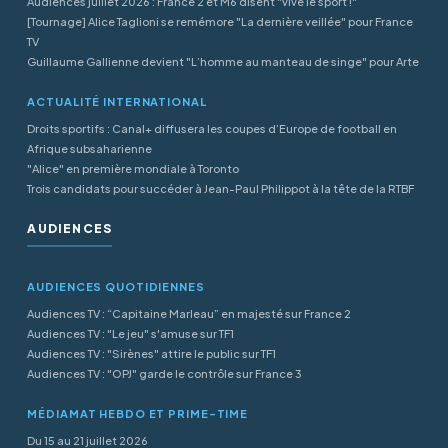
Audiences juillet 2026 : France 2 et M6 disent "vive le sport !"
[Tournage] Alice Taglioni se remémore "La dernière veillée" pour France
TV
Guillaume Gallienne devient "L’homme au manteau de singe" pour Arte
ACTUALITÉ INTERNATIONAL
Droits sportifs : Canal+ diffusera les coupes d’Europe de football en
Afrique subsaharienne
"Alice" en première mondiale à Toronto
Trois candidats pour succéder à Jean-Paul Philippot à la tête de la RTBF
AUDIENCES
AUDIENCES QUOTIDIENNES
Audiences TV : “Capitaine Marleau” en majesté sur France 2
Audiences TV : "Le jeu" s'amuse sur TF1
Audiences TV : "Sirènes" attire le public sur TF1
Audiences TV : "OPJ" garde le contrôle sur France 3
MÉDIAMAT HEBDO ET PRIME-TIME
Du 15 au 21 juillet 2026