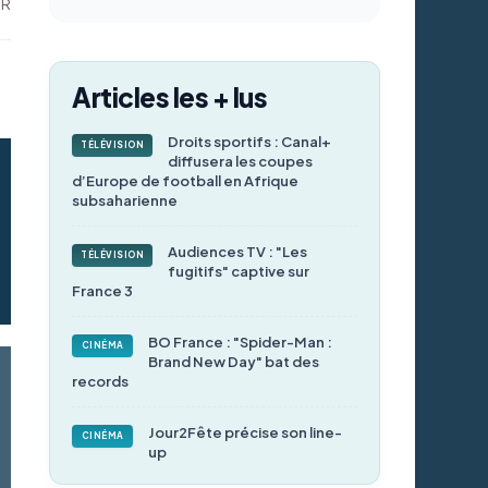
DR
Articles les + lus
Droits sportifs : Canal+
TÉLÉVISION
diffusera les coupes
d’Europe de football en Afrique
subsaharienne
Audiences TV : "Les
TÉLÉVISION
fugitifs" captive sur
France 3
BO France : "Spider-Man :
CINÉMA
Brand New Day" bat des
records
Jour2Fête précise son line-
CINÉMA
up