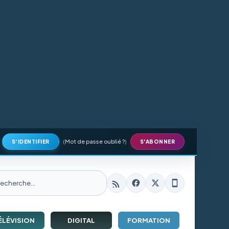
(
Mot de passe oublié ?
)
S'IDENTIFIER
S'ABONNER
ÉLÉVISION
DIGITAL
FORMATION