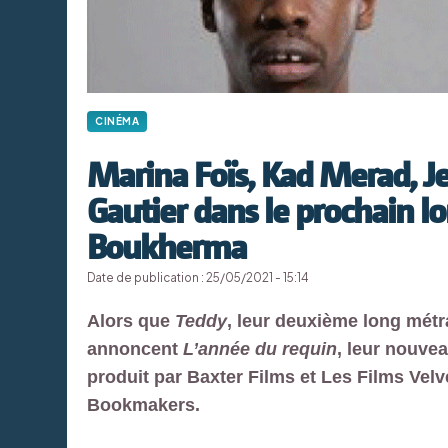
CINÉMA
Marina Foïs, Kad Merad, Je
Gautier dans le prochain l
Boukherma
Date de publication : 25/05/2021 - 15:14
Alors que
Teddy
, leur deuxième long métra
annoncent
L’année du requin
, leur nouvea
produit par Baxter Films et Les Films Vel
Bookmakers.