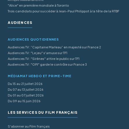
"Alice" en première mondiale à Toronto
Trois candidats pour succéder à Jean-Paul Philippot à la tête de la RTBF
AUDIENCES
AUDIENCES QUOTIDIENNES
Audiences TV : “Capitaine Marleau” en majesté sur France 2
Audiences TV : "Le jeu" s'amuse sur TF1
Audiences TV : "Sirènes" attire le public sur TF1
Audiences TV : "OPJ" garde le contrôle sur France 3
MÉDIAMAT HEBDO ET PRIME-TIME
Du 15 au 21 juillet 2026
Du 07 au 13 juillet 2026
Du 01 au 07 juillet 2026
Du 09 au 15 juin 2026
LES SERVICES DU FILM FRANÇAIS
S'abonner au Film français