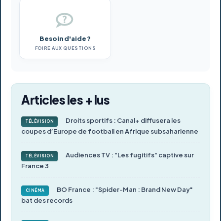
Besoin d'aide ?
FOIRE AUX QUESTIONS
Articles les + lus
Droits sportifs : Canal+ diffusera les
TÉLÉVISION
coupes d’Europe de football en Afrique subsaharienne
Audiences TV : "Les fugitifs" captive sur
TÉLÉVISION
France 3
BO France : "Spider-Man : Brand New Day"
CINÉMA
bat des records