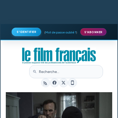
S'IDENTIFIER
(
Mot de passe oublié ?
)
S'ABONNER