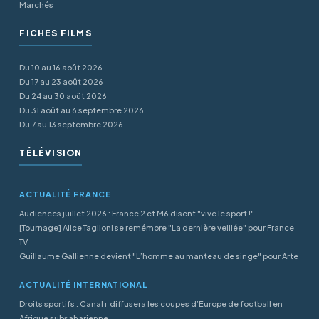
Marchés
FICHES FILMS
Du 10 au 16 août 2026
Du 17 au 23 août 2026
Du 24 au 30 août 2026
Du 31 août au 6 septembre 2026
Du 7 au 13 septembre 2026
TÉLÉVISION
ACTUALITÉ FRANCE
Audiences juillet 2026 : France 2 et M6 disent "vive le sport !"
[Tournage] Alice Taglioni se remémore "La dernière veillée" pour France
TV
Guillaume Gallienne devient "L’homme au manteau de singe" pour Arte
ACTUALITÉ INTERNATIONAL
Droits sportifs : Canal+ diffusera les coupes d’Europe de football en
Afrique subsaharienne