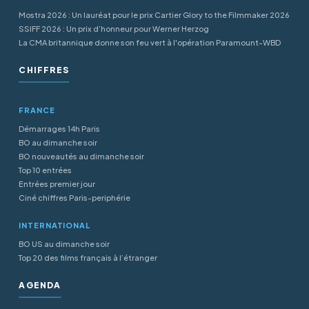
Mostra 2026 : Un lauréat pour le prix Cartier Glory to the Filmmaker 2026
SSIFF 2026 : Un prix d’honneur pour Werner Herzog
La CMA britannique donne son feu vert à l'opération Paramount-WBD
CHIFFRES
FRANCE
Démarrages 14h Paris
BO au dimanche soir
BO nouveautés au dimanche soir
Top 10 entrées
Entrées premier jour
Ciné chiffres Paris-periphérie
INTERNATIONAL
BO US au dimanche soir
Top 20 des films français à l’étranger
AGENDA