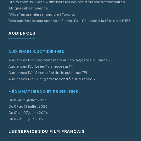
Droits sportifs : Canal+ diffusera les coupes d’Europe de football en
Afrique subsaharienne
"Alice" en première mondiale à Toronto
Trois candidats pour succéder à Jean-Paul Philippot à la tête de la RTBF
AUDIENCES
AUDIENCES QUOTIDIENNES
Audiences TV : “Capitaine Marleau” en majesté sur France 2
Audiences TV : "Le jeu" s'amuse sur TF1
Audiences TV : "Sirènes" attire le public sur TF1
Audiences TV : "OPJ" garde le contrôle sur France 3
MÉDIAMAT HEBDO ET PRIME-TIME
Du 15 au 21 juillet 2026
Du 07 au 13 juillet 2026
Du 01 au 07 juillet 2026
Du 09 au 15 juin 2026
LES SERVICES DU FILM FRANÇAIS