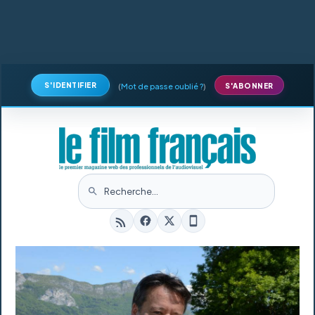
S'IDENTIFIER
(
Mot de passe oublié ?
)
S'ABONNER