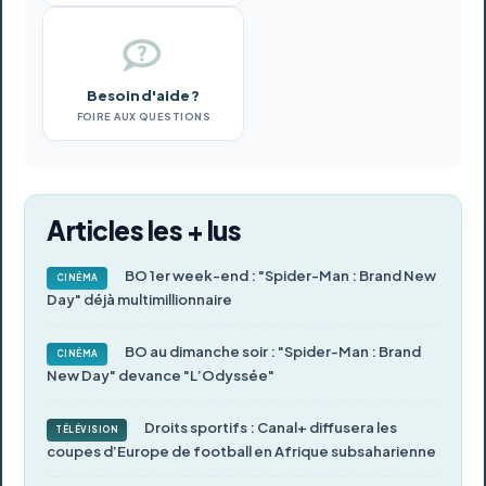
Besoin d'aide ?
FOIRE AUX QUESTIONS
Articles les + lus
BO 1er week-end : "Spider-Man : Brand New
CINÉMA
Day" déjà multimillionnaire
BO au dimanche soir : "Spider-Man : Brand
CINÉMA
New Day" devance "L’Odyssée"
Droits sportifs : Canal+ diffusera les
TÉLÉVISION
coupes d’Europe de football en Afrique subsaharienne