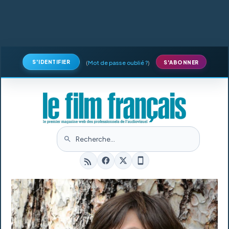
S'IDENTIFIER
(
Mot de passe oublié ?
)
S'ABONNER