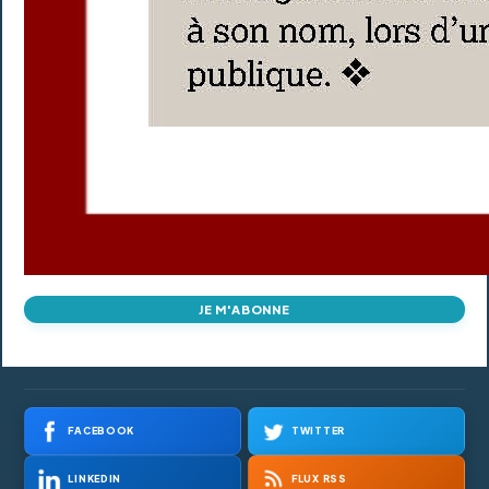
JE M'ABONNE
FACEBOOK
TWITTER
LINKEDIN
FLUX RSS