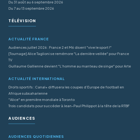
Du 31 août au 6 septembre 2026
Du 7 au 13 septembre 2026
TÉLÉVISION
ACTUALITÉ FRANCE
Audiences juillet 2026 : France 2 et M6 disent "vive le sport !"
[Tournage] Alice Taglioni se remémore "La dernière veillée" pour France
TV
Guillaume Gallienne devient "L’homme au manteau de singe" pour Arte
ACTUALITÉ INTERNATIONAL
Droits sportifs : Canal+ diffusera les coupes d’Europe de football en
Afrique subsaharienne
"Alice" en première mondiale à Toronto
Trois candidats pour succéder à Jean-Paul Philippot à la tête de la RTBF
AUDIENCES
AUDIENCES QUOTIDIENNES