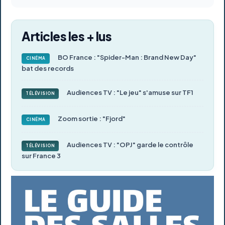
Articles les + lus
BO France : "Spider-Man : Brand New Day"
CINÉMA
bat des records
Audiences TV : "Le jeu" s'amuse sur TF1
TÉLÉVISION
Zoom sortie : "Fjord"
CINÉMA
Audiences TV : "OPJ" garde le contrôle
TÉLÉVISION
sur France 3