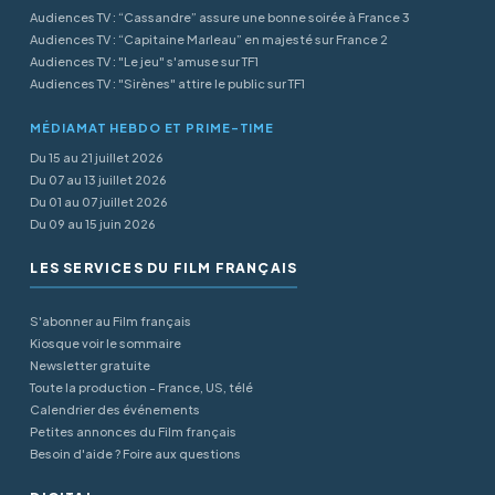
Audiences TV : “Cassandre” assure une bonne soirée à France 3
Audiences TV : “Capitaine Marleau” en majesté sur France 2
Audiences TV : "Le jeu" s'amuse sur TF1
Audiences TV : "Sirènes" attire le public sur TF1
MÉDIAMAT HEBDO ET PRIME-TIME
Du 15 au 21 juillet 2026
Du 07 au 13 juillet 2026
Du 01 au 07 juillet 2026
Du 09 au 15 juin 2026
LES SERVICES DU FILM FRANÇAIS
S'abonner au Film français
Kiosque voir le sommaire
Newsletter gratuite
Toute la production - France, US, télé
Calendrier des événements
Petites annonces du Film français
Besoin d'aide ? Foire aux questions