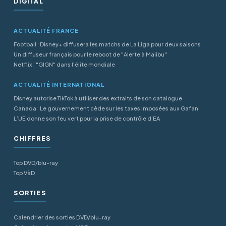
DIGITAL
ACTUALITÉ FRANCE
Football : Disney+ diffusera les matchs de La Liga pour deux saisons
Un diffuseur français pour le reboot de "Alerte à Malibu"
Netflix : "GIGN" dans l'élite mondiale
ACTUALITÉ INTERNATIONAL
Disney autorise TikTok à utiliser des extraits de son catalogue
Canada : Le gouvernement cède sur les taxes imposées aux Gafan
L’UE donne son feu vert pour la prise de contrôle d’EA
CHIFFRES
Top DVD/blu-ray
Top VàD
SORTIES
Calendrier des sorties DVD/blu-ray