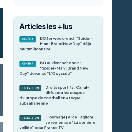
Articles les + lus
BO 1er week-end : "Spider-
CINÉMA
Man : Brand New Day" déjà
multimillionnaire
BO au dimanche soir :
CINÉMA
"Spider-Man : Brand New
Day" devance "L’Odyssée"
Droits sportifs : Canal+
TÉLÉVISION
diffusera les coupes
d’Europe de football en Afrique
subsaharienne
[Tournage] Alice Taglioni
TÉLÉVISION
se remémore "La dernière
veillée" pour France TV