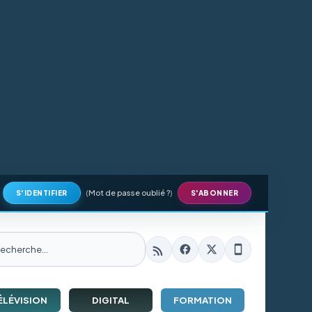
(
Mot de passe oublié ?
)
S'IDENTIFIER
S'ABONNER
ÉLÉVISION
DIGITAL
FORMATION