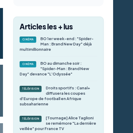
Articles les + lus
BO 1er week-end : "Spider-
CINÉMA
Man : Brand New Day" déjà
multimillionnaire
BO au dimanche soir :
CINÉMA
"Spider-Man : Brand New
Day" devance "L’Odyssée"
Droits sportifs : Canal+
TÉLÉVISION
diffusera les coupes
d’Europe de football en Afrique
subsaharienne
[Tournage] Alice Taglioni
TÉLÉVISION
se remémore "La dernière
veillée" pour France TV