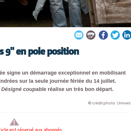
s 9" en pole position
ée signe un démarrage exceptionnel en mobilisant
drées sur la seule journée fériée du 14 juillet.
,
Désigné coupable
réalise un très bon départ.
© crédit photo : Univers
ticle est réservé aux abonnés.