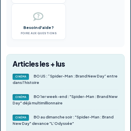
Besoin d'aide ?
FOIRE AUX QUESTIONS
Articles les + lus
BO US : “Spider-Man : Brand New Day” entre
CINÉMA
dans l’histoire
BO 1er week-end : "Spider-Man : Brand New
CINÉMA
Day" déjà multimillionnaire
BO au dimanche soir : "Spider-Man : Brand
CINÉMA
New Day" devance "L’Odyssée"