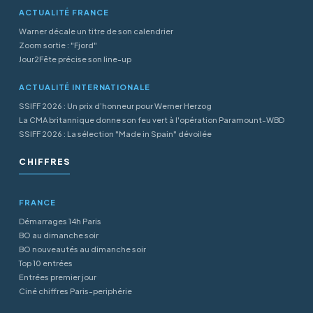
ACTUALITÉ FRANCE
Warner décale un titre de son calendrier
Zoom sortie : "Fjord"
Jour2Fête précise son line-up
ACTUALITÉ INTERNATIONALE
SSIFF 2026 : Un prix d’honneur pour Werner Herzog
La CMA britannique donne son feu vert à l'opération Paramount-WBD
SSIFF 2026 : La sélection "Made in Spain" dévoilée
CHIFFRES
FRANCE
Démarrages 14h Paris
BO au dimanche soir
BO nouveautés au dimanche soir
Top 10 entrées
Entrées premier jour
Ciné chiffres Paris-periphérie