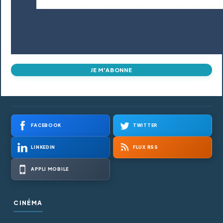
JE M'ABONNE
FACEBOOK
TWITTER
LINKEDIN
FLUX RSS
APPLI MOBILE
CINÉMA