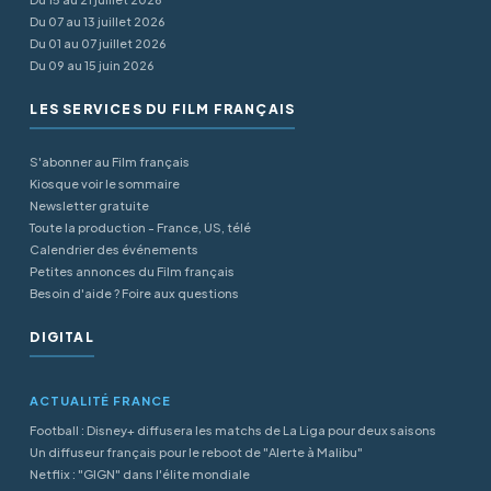
Du 07 au 13 juillet 2026
Du 01 au 07 juillet 2026
Du 09 au 15 juin 2026
LES SERVICES DU FILM FRANÇAIS
S'abonner au Film français
Kiosque voir le sommaire
Newsletter gratuite
Toute la production - France, US, télé
Calendrier des événements
Petites annonces du Film français
Besoin d'aide ? Foire aux questions
DIGITAL
ACTUALITÉ FRANCE
Football : Disney+ diffusera les matchs de La Liga pour deux saisons
Un diffuseur français pour le reboot de "Alerte à Malibu"
Netflix : "GIGN" dans l'élite mondiale