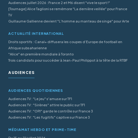
Audiences juillet 2026 : France 2 et M6 disent "vive le sport !"
[Tournage] Alice Taglioni se remémore "La dernière veillée" pour France
TV
Guillaume Gallienne devient "L’homme au manteau de singe" pour Arte
ACTUALITÉ INTERNATIONAL
Droits sportifs : Canal+ diffusera les coupes d’Europe de football en
Afrique subsaharienne
"Alice" en première mondiale à Toronto
Trois candidats pour succéder à Jean-Paul Philippot à la tête de la RTBF
AUDIENCES
AUDIENCES QUOTIDIENNES
Audiences TV : "Le jeu" s'amuse sur TF1
Audiences TV : "Sirènes" attire le public sur TF1
Audiences TV : "OPJ" garde le contrôle sur France 3
Audiences TV : "Les fugitifs" captive sur France 3
MÉDIAMAT HEBDO ET PRIME-TIME
Du 15 au 21 juillet 2026