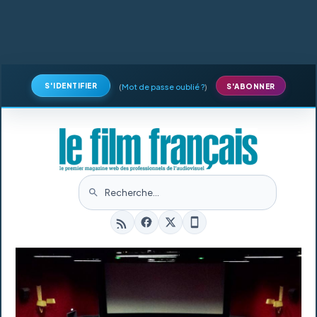
S'IDENTIFIER
(
Mot de passe oublié ?
)
S'ABONNER