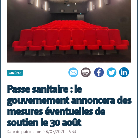
CINÉMA
Passe sanitaire : le
gouvernement annoncera des
mesures éventuelles de
soutien le 30 août
Date de publication : 28/07/2021 - 16:33