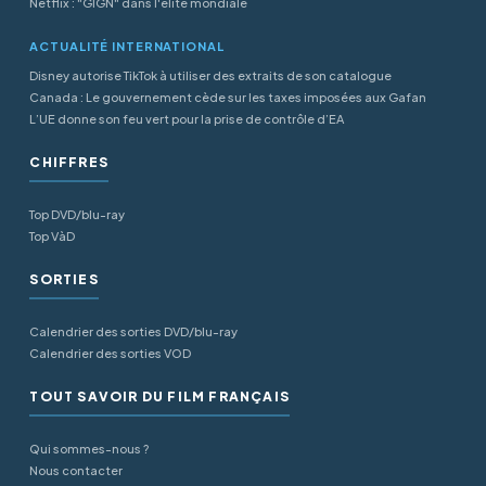
Netflix : "GIGN" dans l'élite mondiale
ACTUALITÉ INTERNATIONAL
Disney autorise TikTok à utiliser des extraits de son catalogue
Canada : Le gouvernement cède sur les taxes imposées aux Gafan
L’UE donne son feu vert pour la prise de contrôle d’EA
CHIFFRES
Top DVD/blu-ray
Top VàD
SORTIES
Calendrier des sorties DVD/blu-ray
Calendrier des sorties VOD
TOUT SAVOIR DU FILM FRANÇAIS
Qui sommes-nous ?
Nous contacter