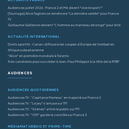
Audiences juillet 2026 : France 2 et M6 disent "vive le sport !"
[Tournage] Alice Taglioni se remémore "La dernière veillée" pour France
TV
Guillaume Gallienne devient "L’homme au manteau de singe" pour Arte
ACTUALITÉ INTERNATIONAL
Droits sportifs : Canal+ diffusera les coupes d’Europe de football en
Afrique subsaharienne
"Alice" en première mondiale à Toronto
Trois candidats pour succéder à Jean-Paul Philippot à la tête de la RTBF
AUDIENCES
AUDIENCES QUOTIDIENNES
Audiences TV : “Capitaine Marleau” en majesté sur France 2
Audiences TV : "Le jeu" s'amuse sur TF1
Audiences TV : "Sirènes" attire le public sur TF1
Audiences TV : "OPJ" garde le contrôle sur France 3
MÉDIAMAT HEBDO ET PRIME-TIME