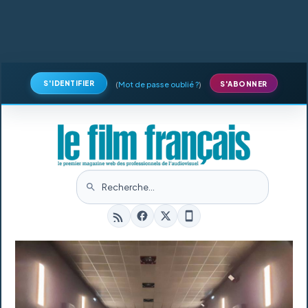
S'IDENTIFIER
(
Mot de passe oublié ?
)
S'ABONNER