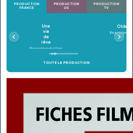
PRODUCTION
PRODUCTION
PRODUCTION
FRANCE
US
TV
Oldeupe
En postproduction
TOUTE LA PRODUCTION