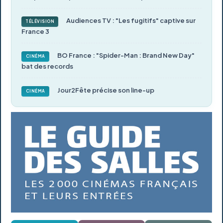
Audiences TV : "Les fugitifs" captive sur
TÉLÉVISION
France 3
BO France : "Spider-Man : Brand New Day"
CINÉMA
bat des records
Jour2Fête précise son line-up
CINÉMA