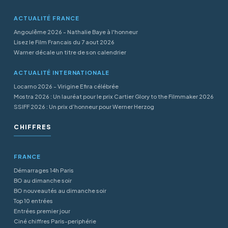
ACTUALITÉ FRANCE
Angoulême 2026 - Nathalie Baye à l'honneur
Lisez le Film Francais du 7 aout 2026
Warner décale un titre de son calendrier
ACTUALITÉ INTERNATIONALE
Locarno 2026 - Virigine Efira célébrée
Mostra 2026 : Un lauréat pour le prix Cartier Glory to the Filmmaker 2026
SSIFF 2026 : Un prix d’honneur pour Werner Herzog
CHIFFRES
FRANCE
Démarrages 14h Paris
BO au dimanche soir
BO nouveautés au dimanche soir
Top 10 entrées
Entrées premier jour
Ciné chiffres Paris-periphérie