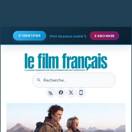
S'IDENTIFIER
(
Mot de passe oublié ?
)
S'ABONNER