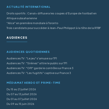
ACTUALITÉ INTERNATIONAL
Droits sportifs : Canal+ diffusera les coupes d’Europe de football en
Afrique subsaharienne
"Alice" en première mondiale à Toronto
Trois candidats pour succéder à Jean-Paul Philippot à la tête de la RTBF
AUDIENCES
AUDIENCES QUOTIDIENNES
Audiences TV : "Le jeu" s'amuse sur TF1
Audiences TV : "Sirènes" attire le public sur TF1
Audiences TV : "OPJ" garde le contrôle sur France 3
Audiences TV : "Les fugitifs" captive sur France 3
MÉDIAMAT HEBDO ET PRIME-TIME
Du 15 au 21 juillet 2026
Du 07 au 13 juillet 2026
Du 01 au 07 juillet 2026
Du 09 au 15 juin 2026