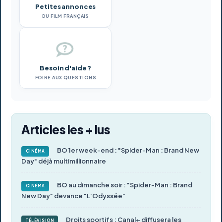
Petites annonces
DU FILM FRANÇAIS
Besoin d'aide ?
FOIRE AUX QUESTIONS
Articles les + lus
BO 1er week-end : "Spider-Man : Brand New
CINÉMA
Day" déjà multimillionnaire
BO au dimanche soir : "Spider-Man : Brand
CINÉMA
New Day" devance "L’Odyssée"
Droits sportifs : Canal+ diffusera les
TÉLÉVISION