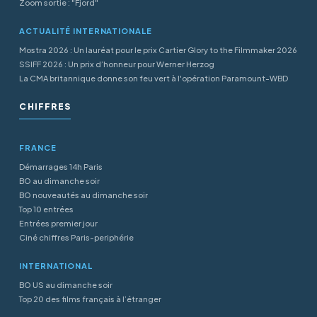
Zoom sortie : "Fjord"
ACTUALITÉ INTERNATIONALE
Mostra 2026 : Un lauréat pour le prix Cartier Glory to the Filmmaker 2026
SSIFF 2026 : Un prix d’honneur pour Werner Herzog
La CMA britannique donne son feu vert à l'opération Paramount-WBD
CHIFFRES
FRANCE
Démarrages 14h Paris
BO au dimanche soir
BO nouveautés au dimanche soir
Top 10 entrées
Entrées premier jour
Ciné chiffres Paris-periphérie
INTERNATIONAL
BO US au dimanche soir
Top 20 des films français à l’étranger