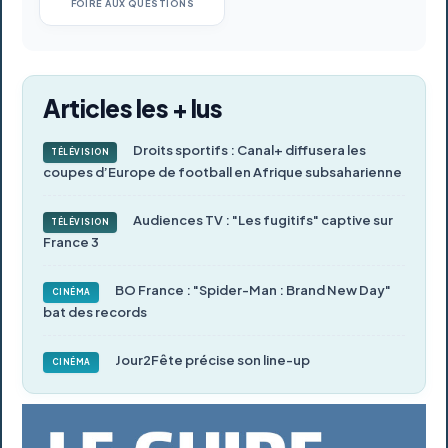
FOIRE AUX QUESTIONS
Articles les + lus
Droits sportifs : Canal+ diffusera les
TÉLÉVISION
coupes d’Europe de football en Afrique subsaharienne
Audiences TV : "Les fugitifs" captive sur
TÉLÉVISION
France 3
BO France : "Spider-Man : Brand New Day"
CINÉMA
bat des records
Jour2Fête précise son line-up
CINÉMA