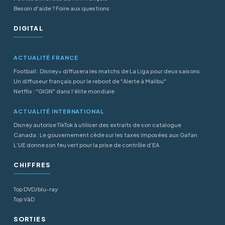
Besoin d'aide ? Foire aux questions
DIGITAL
ACTUALITÉ FRANCE
Football : Disney+ diffusera les matchs de La Liga pour deux saisons
Un diffuseur français pour le reboot de "Alerte à Malibu"
Netflix : "GIGN" dans l'élite mondiale
ACTUALITÉ INTERNATIONAL
Disney autorise TikTok à utiliser des extraits de son catalogue
Canada : Le gouvernement cède sur les taxes imposées aux Gafan
L’UE donne son feu vert pour la prise de contrôle d’EA
CHIFFRES
Top DVD/blu-ray
Top VàD
SORTIES