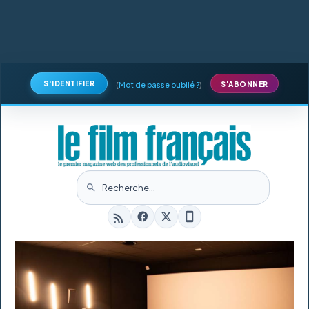
S'IDENTIFIER
(
Mot de passe oublié ?
)
S'ABONNER