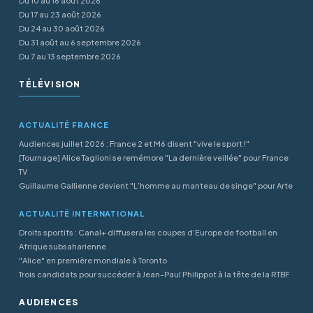
Du 10 au 16 août 2026
Du 17 au 23 août 2026
Du 24 au 30 août 2026
Du 31 août au 6 septembre 2026
Du 7 au 13 septembre 2026
TÉLÉVISION
ACTUALITÉ FRANCE
Audiences juillet 2026 : France 2 et M6 disent "vive le sport !"
[Tournage] Alice Taglioni se remémore "La dernière veillée" pour France
TV
Guillaume Gallienne devient "L’homme au manteau de singe" pour Arte
ACTUALITÉ INTERNATIONAL
Droits sportifs : Canal+ diffusera les coupes d’Europe de football en
Afrique subsaharienne
"Alice" en première mondiale à Toronto
Trois candidats pour succéder à Jean-Paul Philippot à la tête de la RTBF
AUDIENCES