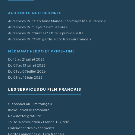
AUDIENCES QUOTIDIENNES
Audiences TV : “Capitaine Marleau” en majesté sur France 2
Audiences TV : "Le jeu" s'amuse sur TF1
Audiences TV : "Sirènes" attire le public sur TF1
Audiences TV : "OPJ" garde le contrôle sur France 3
MÉDIAMAT HEBDO ET PRIME-TIME
Du 15 au 21 juillet 2026
Du 07 au 13 juillet 2026
Du 01 au 07 juillet 2026
Du 09 au 15 juin 2026
LES SERVICES DU FILM FRANÇAIS
S'abonner au Film français
Kiosque voir le sommaire
Newsletter gratuite
Toute la production - France, US, télé
Calendrier des événements
Petites annonces du Film français