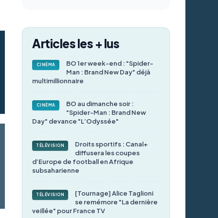
Articles les + lus
BO 1er week-end : "Spider-
CINÉMA
Man : Brand New Day" déjà
multimillionnaire
BO au dimanche soir :
CINÉMA
"Spider-Man : Brand New
Day" devance "L’Odyssée"
Droits sportifs : Canal+
TÉLÉVISION
diffusera les coupes
d’Europe de football en Afrique
subsaharienne
[Tournage] Alice Taglioni
TÉLÉVISION
se remémore "La dernière
veillée" pour France TV