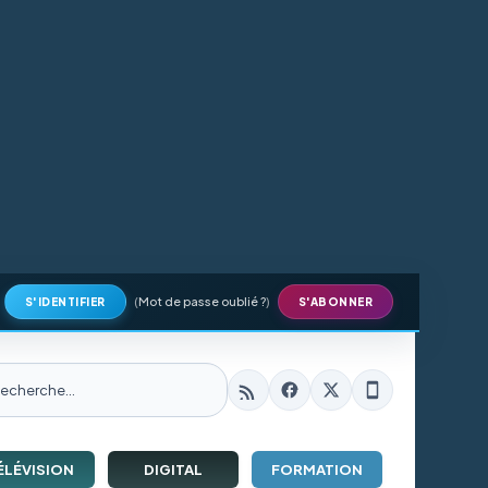
(
Mot de passe oublié ?
)
S'IDENTIFIER
S'ABONNER
ÉLÉVISION
DIGITAL
FORMATION