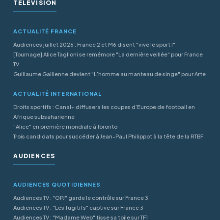
TÉLÉVISION
ACTUALITÉ FRANCE
Audiences juillet 2026 : France 2 et M6 disent "vive le sport !"
[Tournage] Alice Taglioni se remémore "La dernière veillée" pour France
TV
Guillaume Gallienne devient "L’homme au manteau de singe" pour Arte
ACTUALITÉ INTERNATIONAL
Droits sportifs : Canal+ diffusera les coupes d’Europe de football en
Afrique subsaharienne
"Alice" en première mondiale à Toronto
Trois candidats pour succéder à Jean-Paul Philippot à la tête de la RTBF
AUDIENCES
AUDIENCES QUOTIDIENNES
Audiences TV : "OPJ" garde le contrôle sur France 3
Audiences TV : "Les fugitifs" captive sur France 3
Audiences TV : "Madame Web" tisse sa toile sur TF1