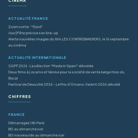
CINÉMA
ACTUALITÉ FRANCE
Zoom sortie : "Fjord"
Jour2Fête précise son line-up
Alerte nouvelles images du film LES CONTREBANDIERS, le 16 septembre
au cinéma
ACTUALITÉ INTERNATIONALE
SSIFF 2026 : La sélection "Made in Spain" dévoilée
Deux films à Locarno et Venise pour la société de vente belge Hors du
Bocal
Festival de Deauville 2026 - Le Prix d'Ornano-Valenti 2026 dévoilé
CHIFFRES
FRANCE
Démarrages 14h Paris
BO au dimanche soir
BO nouveautés au dimanche soir