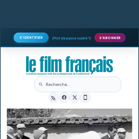
S'IDENTIFIER
(
Mot de passe oublié ?
)
S'ABONNER