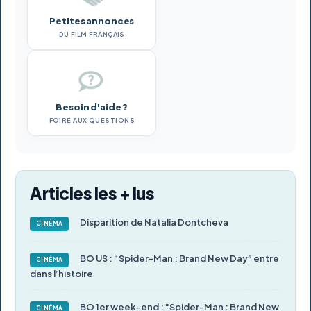
Petites annonces
DU FILM FRANÇAIS
Besoin d'aide ?
FOIRE AUX QUESTIONS
Articles les + lus
Disparition de Natalia Dontcheva
CINÉMA
BO US : “Spider-Man : Brand New Day” entre
CINÉMA
dans l’histoire
BO 1er week-end : "Spider-Man : Brand New
CINÉMA