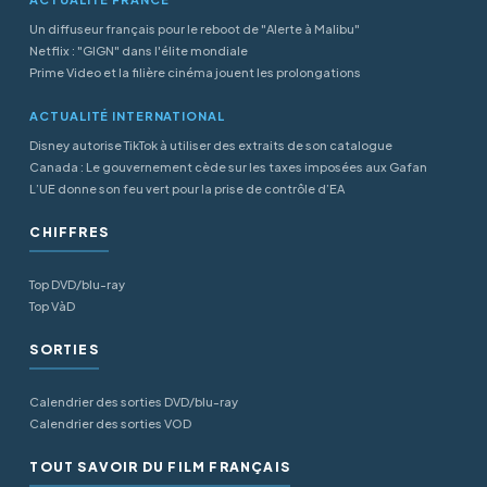
Un diffuseur français pour le reboot de "Alerte à Malibu"
Netflix : "GIGN" dans l'élite mondiale
Prime Video et la filière cinéma jouent les prolongations
ACTUALITÉ INTERNATIONAL
Disney autorise TikTok à utiliser des extraits de son catalogue
Canada : Le gouvernement cède sur les taxes imposées aux Gafan
L’UE donne son feu vert pour la prise de contrôle d’EA
CHIFFRES
Top DVD/blu-ray
Top VàD
SORTIES
Calendrier des sorties DVD/blu-ray
Calendrier des sorties VOD
TOUT SAVOIR DU FILM FRANÇAIS