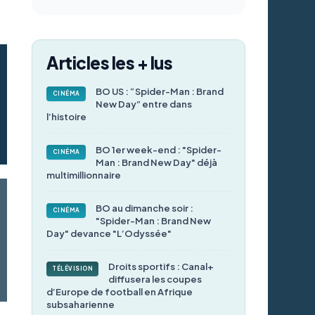
Articles les + lus
BO US : “Spider-Man : Brand
CINÉMA
New Day” entre dans
l’histoire
BO 1er week-end : "Spider-
CINÉMA
Man : Brand New Day" déjà
multimillionnaire
BO au dimanche soir :
CINÉMA
"Spider-Man : Brand New
Day" devance "L’Odyssée"
Droits sportifs : Canal+
TÉLÉVISION
diffusera les coupes
d’Europe de football en Afrique
subsaharienne