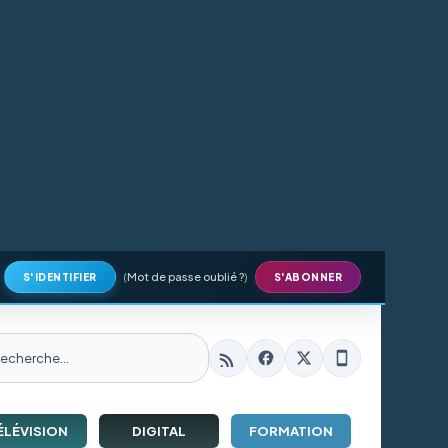
(
Mot de passe oublié ?
)
S'IDENTIFIER
S'ABONNER
ÉLÉVISION
DIGITAL
FORMATION