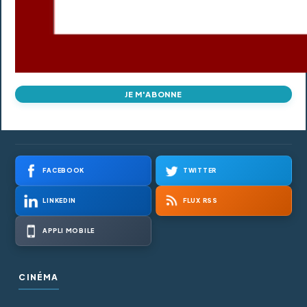
JE M'ABONNE
FACEBOOK
TWITTER
LINKEDIN
FLUX RSS
APPLI MOBILE
CINÉMA