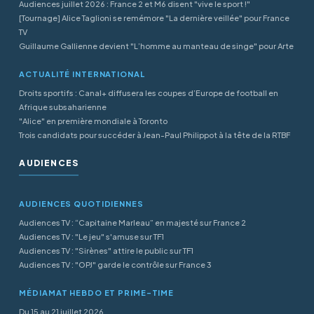
Audiences juillet 2026 : France 2 et M6 disent "vive le sport !"
[Tournage] Alice Taglioni se remémore "La dernière veillée" pour France
TV
Guillaume Gallienne devient "L’homme au manteau de singe" pour Arte
ACTUALITÉ INTERNATIONAL
Droits sportifs : Canal+ diffusera les coupes d’Europe de football en
Afrique subsaharienne
"Alice" en première mondiale à Toronto
Trois candidats pour succéder à Jean-Paul Philippot à la tête de la RTBF
AUDIENCES
AUDIENCES QUOTIDIENNES
Audiences TV : “Capitaine Marleau” en majesté sur France 2
Audiences TV : "Le jeu" s'amuse sur TF1
Audiences TV : "Sirènes" attire le public sur TF1
Audiences TV : "OPJ" garde le contrôle sur France 3
MÉDIAMAT HEBDO ET PRIME-TIME
Du 15 au 21 juillet 2026