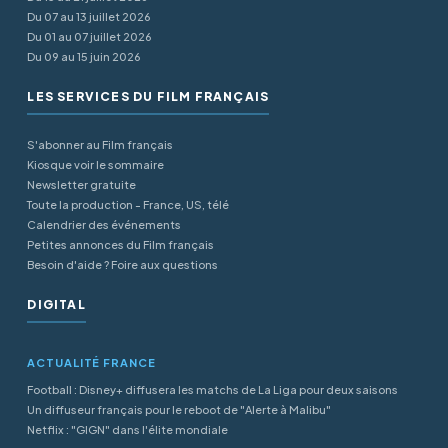
Du 07 au 13 juillet 2026
Du 01 au 07 juillet 2026
Du 09 au 15 juin 2026
LES SERVICES DU FILM FRANÇAIS
S'abonner au Film français
Kiosque voir le sommaire
Newsletter gratuite
Toute la production - France, US, télé
Calendrier des événements
Petites annonces du Film français
Besoin d'aide ? Foire aux questions
DIGITAL
ACTUALITÉ FRANCE
Football : Disney+ diffusera les matchs de La Liga pour deux saisons
Un diffuseur français pour le reboot de "Alerte à Malibu"
Netflix : "GIGN" dans l'élite mondiale