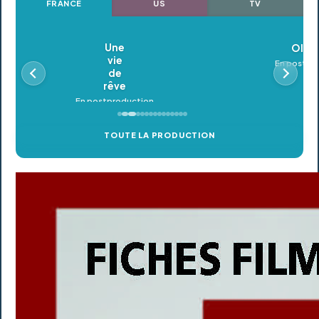
FRANCE
US
TV
Oldeupe
En postproduction
TOUTE LA PRODUCTION