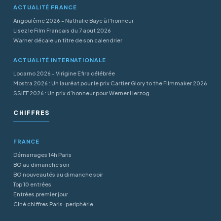
ACTUALITÉ FRANCE
Angoulême 2026 - Nathalie Baye à l'honneur
Lisez le Film Francais du 7 aout 2026
Warner décale un titre de son calendrier
ACTUALITÉ INTERNATIONALE
Locarno 2026 - Virigine Efira célébrée
Mostra 2026 : Un lauréat pour le prix Cartier Glory to the Filmmaker 2026
SSIFF 2026 : Un prix d’honneur pour Werner Herzog
CHIFFRES
FRANCE
Démarrages 14h Paris
BO au dimanche soir
BO nouveautés au dimanche soir
Top 10 entrées
Entrées premier jour
Ciné chiffres Paris-periphérie