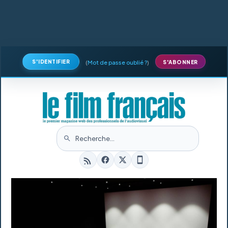
S'IDENTIFIER
(
Mot de passe oublié ?
)
S'ABONNER