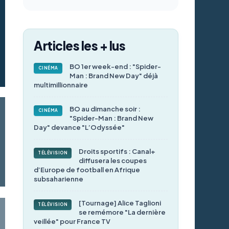
Articles les + lus
BO 1er week-end : "Spider-
CINÉMA
Man : Brand New Day" déjà
multimillionnaire
BO au dimanche soir :
CINÉMA
"Spider-Man : Brand New
Day" devance "L’Odyssée"
Droits sportifs : Canal+
TÉLÉVISION
diffusera les coupes
d’Europe de football en Afrique
subsaharienne
[Tournage] Alice Taglioni
TÉLÉVISION
se remémore "La dernière
veillée" pour France TV