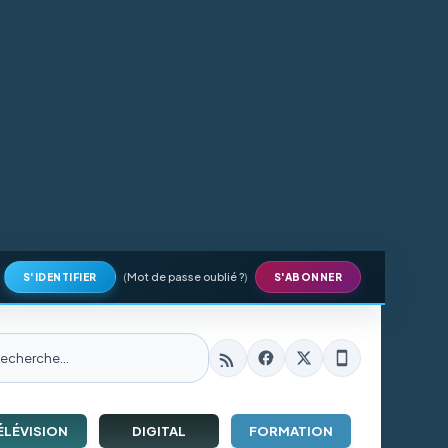
(
Mot de passe oublié ?
)
S'IDENTIFIER
S'ABONNER
ÉLÉVISION
DIGITAL
FORMATION