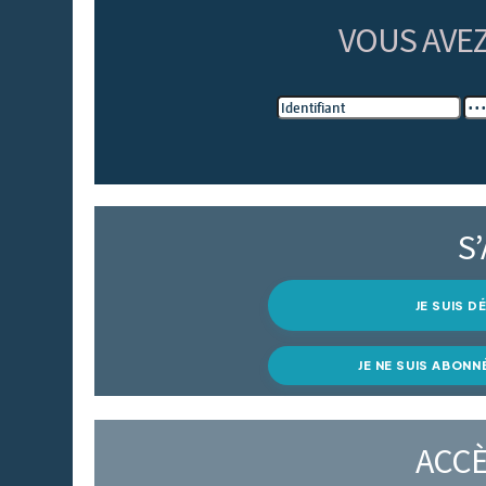
VOUS AVE
S
JE SUIS 
JE NE SUIS ABONN
ACCÈ