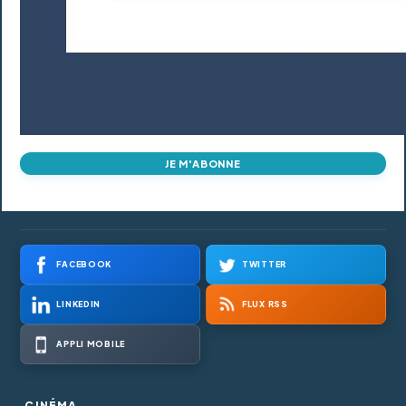
JE M'ABONNE
FACEBOOK
TWITTER
LINKEDIN
FLUX RSS
APPLI MOBILE
CINÉMA