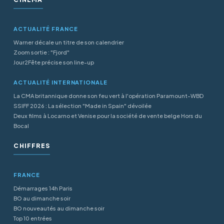
ACTUALITÉ FRANCE
Warner décale un titre de son calendrier
Zoom sortie : "Fjord"
Jour2Fête précise son line-up
ACTUALITÉ INTERNATIONALE
La CMA britannique donne son feu vert à l'opération Paramount-WBD
SSIFF 2026 : La sélection "Made in Spain" dévoilée
Deux films à Locarno et Venise pour la société de vente belge Hors du
Bocal
CHIFFRES
FRANCE
Démarrages 14h Paris
BO au dimanche soir
BO nouveautés au dimanche soir
Top 10 entrées