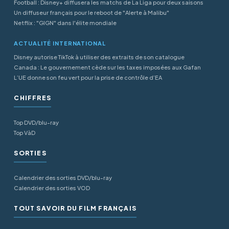
Football : Disney+ diffusera les matchs de La Liga pour deux saisons
Un diffuseur français pour le reboot de "Alerte à Malibu"
Netflix : "GIGN" dans l'élite mondiale
ACTUALITÉ INTERNATIONAL
Disney autorise TikTok à utiliser des extraits de son catalogue
Canada : Le gouvernement cède sur les taxes imposées aux Gafan
L’UE donne son feu vert pour la prise de contrôle d’EA
CHIFFRES
Top DVD/blu-ray
Top VàD
SORTIES
Calendrier des sorties DVD/blu-ray
Calendrier des sorties VOD
TOUT SAVOIR DU FILM FRANÇAIS