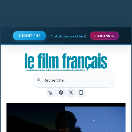
S'IDENTIFIER
(
Mot de passe oublié ?
)
S'ABONNER