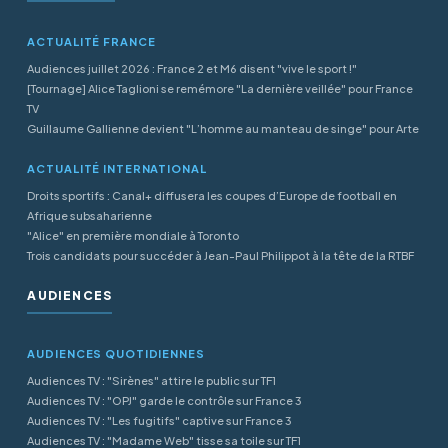
ACTUALITÉ FRANCE
Audiences juillet 2026 : France 2 et M6 disent "vive le sport !"
[Tournage] Alice Taglioni se remémore "La dernière veillée" pour France
TV
Guillaume Gallienne devient "L’homme au manteau de singe" pour Arte
ACTUALITÉ INTERNATIONAL
Droits sportifs : Canal+ diffusera les coupes d’Europe de football en
Afrique subsaharienne
"Alice" en première mondiale à Toronto
Trois candidats pour succéder à Jean-Paul Philippot à la tête de la RTBF
AUDIENCES
AUDIENCES QUOTIDIENNES
Audiences TV : "Sirènes" attire le public sur TF1
Audiences TV : "OPJ" garde le contrôle sur France 3
Audiences TV : "Les fugitifs" captive sur France 3
Audiences TV : "Madame Web" tisse sa toile sur TF1