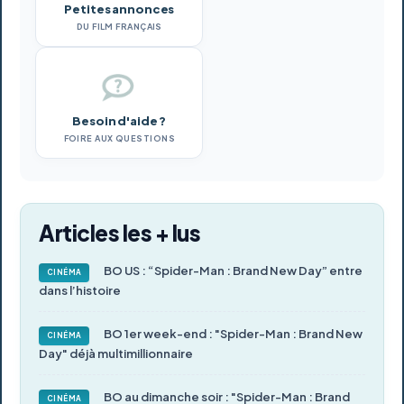
Petites annonces
DU FILM FRANÇAIS
Besoin d'aide ?
FOIRE AUX QUESTIONS
Articles les + lus
BO US : “Spider-Man : Brand New Day” entre
CINÉMA
dans l’histoire
BO 1er week-end : "Spider-Man : Brand New
CINÉMA
Day" déjà multimillionnaire
BO au dimanche soir : "Spider-Man : Brand
CINÉMA