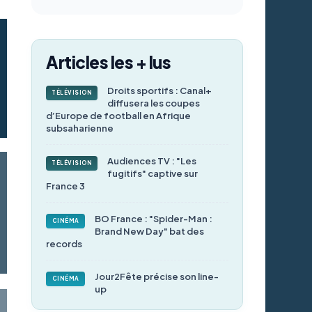
Articles les + lus
Droits sportifs : Canal+
TÉLÉVISION
diffusera les coupes
d’Europe de football en Afrique
subsaharienne
Audiences TV : "Les
TÉLÉVISION
fugitifs" captive sur
France 3
BO France : "Spider-Man :
CINÉMA
Brand New Day" bat des
records
Jour2Fête précise son line-
CINÉMA
up