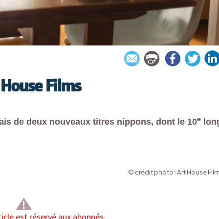
 House Films
e
ais de deux nouveaux titres nippons, dont le 10
lon
© crédit photo : Art House Fil
ticle est réservé aux abonnés.