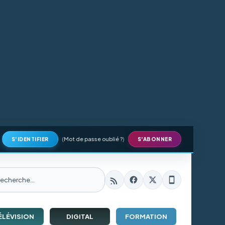
(
Mot de passe oublié ?
)
S'IDENTIFIER
S'ABONNER
ÉLÉVISION
DIGITAL
FORMATION