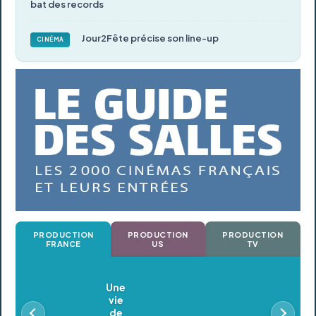
bat des records
Jour2Fête précise son line-up
CINÉMA
PRODUCTION
PRODUCTION
PRODUCTION
FRANCE
US
TV
Oldeupe
En postproduction