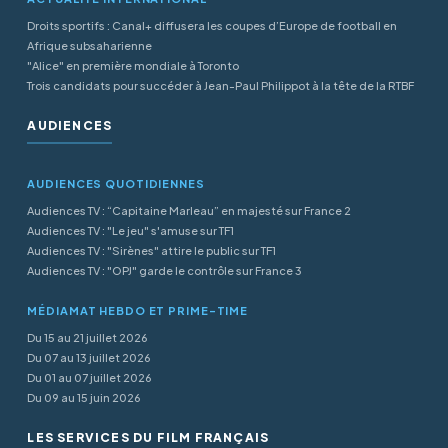
Droits sportifs : Canal+ diffusera les coupes d’Europe de football en
Afrique subsaharienne
"Alice" en première mondiale à Toronto
Trois candidats pour succéder à Jean-Paul Philippot à la tête de la RTBF
AUDIENCES
AUDIENCES QUOTIDIENNES
Audiences TV : “Capitaine Marleau” en majesté sur France 2
Audiences TV : "Le jeu" s'amuse sur TF1
Audiences TV : "Sirènes" attire le public sur TF1
Audiences TV : "OPJ" garde le contrôle sur France 3
MÉDIAMAT HEBDO ET PRIME-TIME
Du 15 au 21 juillet 2026
Du 07 au 13 juillet 2026
Du 01 au 07 juillet 2026
Du 09 au 15 juin 2026
LES SERVICES DU FILM FRANÇAIS