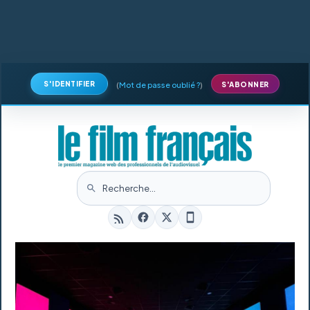
S'IDENTIFIER
(
Mot de passe oublié ?
)
S'ABONNER