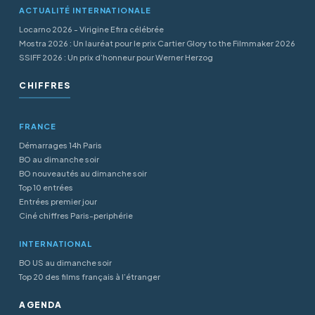
ACTUALITÉ INTERNATIONALE
Locarno 2026 - Virigine Efira célébrée
Mostra 2026 : Un lauréat pour le prix Cartier Glory to the Filmmaker 2026
SSIFF 2026 : Un prix d’honneur pour Werner Herzog
CHIFFRES
FRANCE
Démarrages 14h Paris
BO au dimanche soir
BO nouveautés au dimanche soir
Top 10 entrées
Entrées premier jour
Ciné chiffres Paris-periphérie
INTERNATIONAL
BO US au dimanche soir
Top 20 des films français à l’étranger
AGENDA