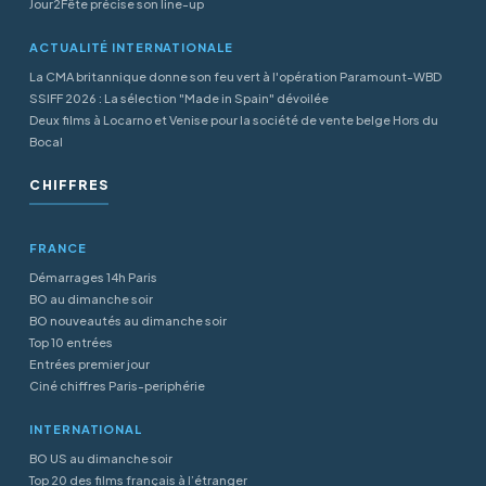
Jour2Fête précise son line-up
ACTUALITÉ INTERNATIONALE
La CMA britannique donne son feu vert à l'opération Paramount-WBD
SSIFF 2026 : La sélection "Made in Spain" dévoilée
Deux films à Locarno et Venise pour la société de vente belge Hors du
Bocal
CHIFFRES
FRANCE
Démarrages 14h Paris
BO au dimanche soir
BO nouveautés au dimanche soir
Top 10 entrées
Entrées premier jour
Ciné chiffres Paris-periphérie
INTERNATIONAL
BO US au dimanche soir
Top 20 des films français à l’étranger