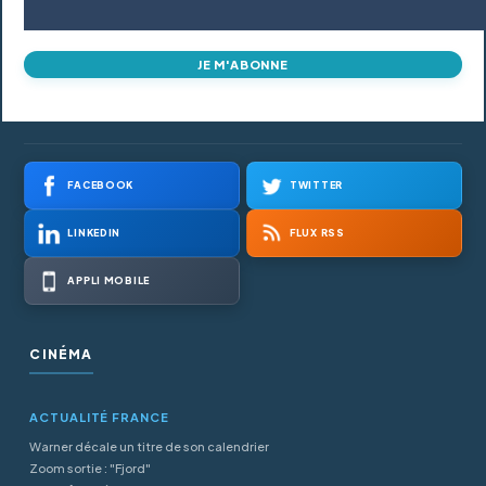
JE M'ABONNE
FACEBOOK
TWITTER
LINKEDIN
FLUX RSS
APPLI MOBILE
CINÉMA
ACTUALITÉ FRANCE
Warner décale un titre de son calendrier
Zoom sortie : "Fjord"