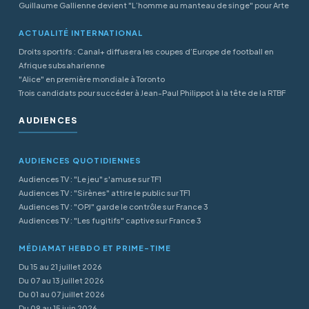
Guillaume Gallienne devient "L’homme au manteau de singe" pour Arte
ACTUALITÉ INTERNATIONAL
Droits sportifs : Canal+ diffusera les coupes d’Europe de football en
Afrique subsaharienne
"Alice" en première mondiale à Toronto
Trois candidats pour succéder à Jean-Paul Philippot à la tête de la RTBF
AUDIENCES
AUDIENCES QUOTIDIENNES
Audiences TV : "Le jeu" s'amuse sur TF1
Audiences TV : "Sirènes" attire le public sur TF1
Audiences TV : "OPJ" garde le contrôle sur France 3
Audiences TV : "Les fugitifs" captive sur France 3
MÉDIAMAT HEBDO ET PRIME-TIME
Du 15 au 21 juillet 2026
Du 07 au 13 juillet 2026
Du 01 au 07 juillet 2026
Du 09 au 15 juin 2026