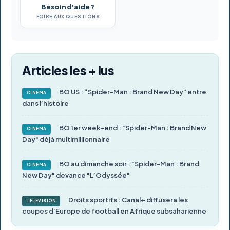
Besoin d'aide ?
FOIRE AUX QUESTIONS
Articles les + lus
BO US : “Spider-Man : Brand New Day” entre
CINÉMA
dans l’histoire
BO 1er week-end : "Spider-Man : Brand New
CINÉMA
Day" déjà multimillionnaire
BO au dimanche soir : "Spider-Man : Brand
CINÉMA
New Day" devance "L’Odyssée"
Droits sportifs : Canal+ diffusera les
TÉLÉVISION
coupes d’Europe de football en Afrique subsaharienne