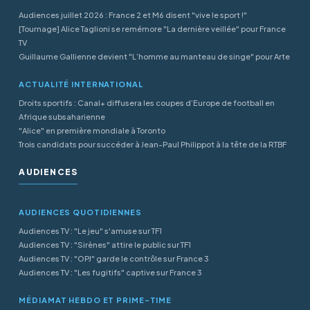
Audiences juillet 2026 : France 2 et M6 disent "vive le sport !"
[Tournage] Alice Taglioni se remémore "La dernière veillée" pour France
TV
Guillaume Gallienne devient "L’homme au manteau de singe" pour Arte
ACTUALITÉ INTERNATIONAL
Droits sportifs : Canal+ diffusera les coupes d’Europe de football en
Afrique subsaharienne
"Alice" en première mondiale à Toronto
Trois candidats pour succéder à Jean-Paul Philippot à la tête de la RTBF
AUDIENCES
AUDIENCES QUOTIDIENNES
Audiences TV : "Le jeu" s'amuse sur TF1
Audiences TV : "Sirènes" attire le public sur TF1
Audiences TV : "OPJ" garde le contrôle sur France 3
Audiences TV : "Les fugitifs" captive sur France 3
MÉDIAMAT HEBDO ET PRIME-TIME