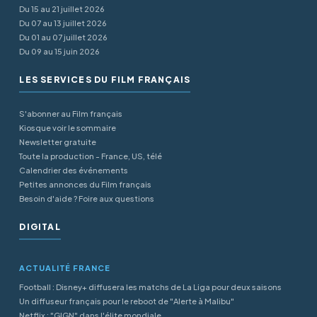
Du 15 au 21 juillet 2026
Du 07 au 13 juillet 2026
Du 01 au 07 juillet 2026
Du 09 au 15 juin 2026
LES SERVICES DU FILM FRANÇAIS
S'abonner au Film français
Kiosque voir le sommaire
Newsletter gratuite
Toute la production - France, US, télé
Calendrier des événements
Petites annonces du Film français
Besoin d'aide ? Foire aux questions
DIGITAL
ACTUALITÉ FRANCE
Football : Disney+ diffusera les matchs de La Liga pour deux saisons
Un diffuseur français pour le reboot de "Alerte à Malibu"
Netflix : "GIGN" dans l'élite mondiale