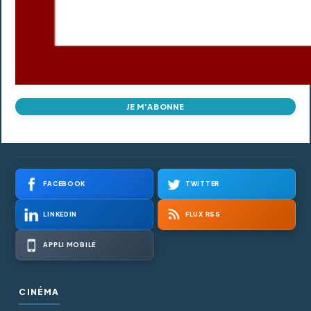
JE M'ABONNE
FACEBOOK
TWITTER
LINKEDIN
FLUX RSS
APPLI MOBILE
CINÉMA