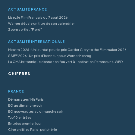
ACTUALITÉ FRANCE
Lisez le Film Francais du 7 aout 2026
Warner décale un titre de son calendrier
Zoom sortie : "Fjord"
ACTUALITÉ INTERNATIONALE
Mostra 2026 : Un lauréat pour le prix Cartier Glory to the Filmmaker 2026
SSIFF 2026 : Un prix d’honneur pour Werner Herzog
La CMA britannique donne son feu vert à l'opération Paramount-WBD
CHIFFRES
FRANCE
Démarrages 14h Paris
BO au dimanche soir
BO nouveautés au dimanche soir
Top 10 entrées
Entrées premier jour
Ciné chiffres Paris-periphérie