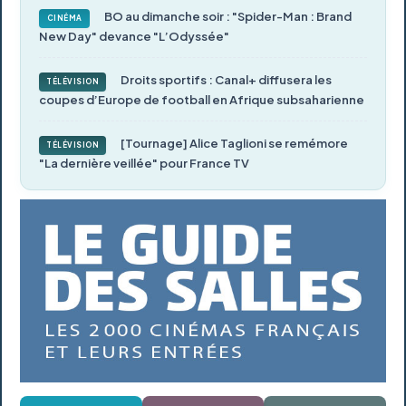
BO au dimanche soir : "Spider-Man : Brand
CINÉMA
New Day" devance "L’Odyssée"
Droits sportifs : Canal+ diffusera les
TÉLÉVISION
coupes d’Europe de football en Afrique subsaharienne
[Tournage] Alice Taglioni se remémore
TÉLÉVISION
"La dernière veillée" pour France TV