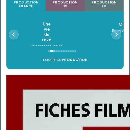
PRODUCTION
PRODUCTION
PRODUCTION
FRANCE
US
TV
Oldeupe
En postproduction
TOUTE LA PRODUCTION