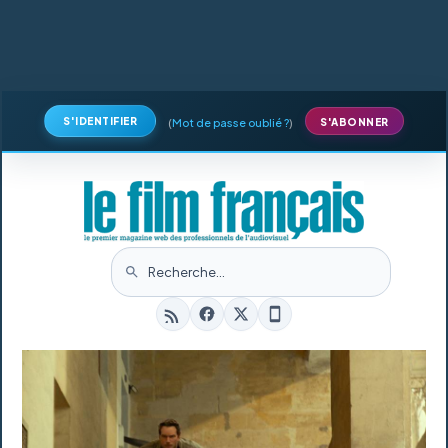
S'IDENTIFIER
(
Mot de passe oublié ?
)
S'ABONNER