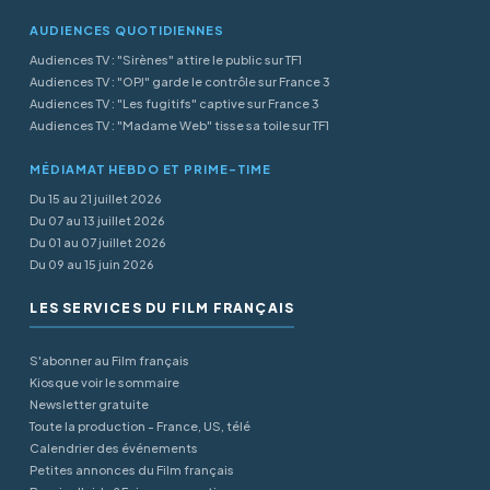
AUDIENCES QUOTIDIENNES
Audiences TV : "Sirènes" attire le public sur TF1
Audiences TV : "OPJ" garde le contrôle sur France 3
Audiences TV : "Les fugitifs" captive sur France 3
Audiences TV : "Madame Web" tisse sa toile sur TF1
MÉDIAMAT HEBDO ET PRIME-TIME
Du 15 au 21 juillet 2026
Du 07 au 13 juillet 2026
Du 01 au 07 juillet 2026
Du 09 au 15 juin 2026
LES SERVICES DU FILM FRANÇAIS
S'abonner au Film français
Kiosque voir le sommaire
Newsletter gratuite
Toute la production - France, US, télé
Calendrier des événements
Petites annonces du Film français