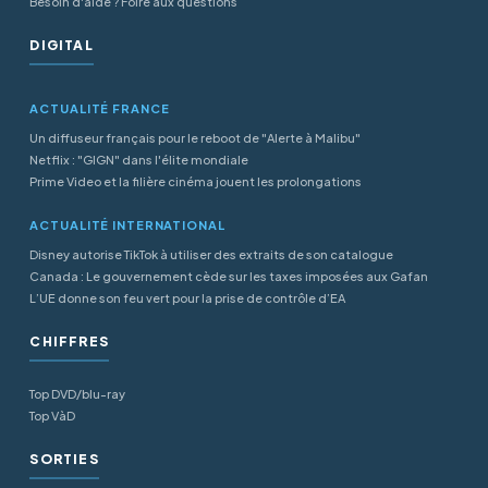
Besoin d'aide ? Foire aux questions
DIGITAL
ACTUALITÉ FRANCE
Un diffuseur français pour le reboot de "Alerte à Malibu"
Netflix : "GIGN" dans l'élite mondiale
Prime Video et la filière cinéma jouent les prolongations
ACTUALITÉ INTERNATIONAL
Disney autorise TikTok à utiliser des extraits de son catalogue
Canada : Le gouvernement cède sur les taxes imposées aux Gafan
L’UE donne son feu vert pour la prise de contrôle d’EA
CHIFFRES
Top DVD/blu-ray
Top VàD
SORTIES