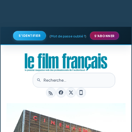
S'IDENTIFIER
(
Mot de passe oublié ?
)
S'ABONNER