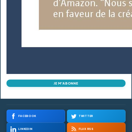
JE M'ABONNE
FACEBOOK
TWITTER
LINKEDIN
FLUX RSS