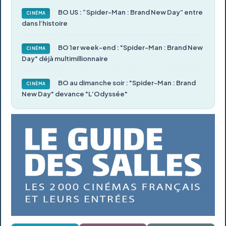
BO US : “Spider-Man : Brand New Day” entre
CINÉMA
dans l’histoire
BO 1er week-end : "Spider-Man : Brand New
CINÉMA
Day" déjà multimillionnaire
BO au dimanche soir : "Spider-Man : Brand
CINÉMA
New Day" devance "L’Odyssée"