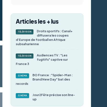
Articles les + lus
Droits sportifs : Canal+
TÉLÉVISION
diffusera les coupes
d’Europe de football en Afrique
subsaharienne
Audiences TV : "Les
TÉLÉVISION
fugitifs" captive sur
France 3
BO France : "Spider-Man :
CINÉMA
Brand New Day" bat des
records
Jour2Fête précise son line-
CINÉMA
up