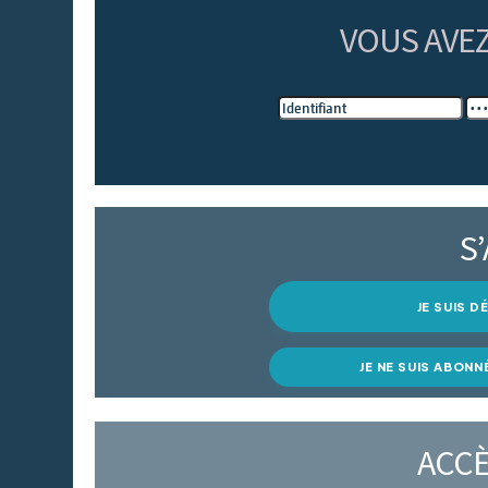
VOUS AVE
S
JE SUIS 
JE NE SUIS ABONN
ACCÈ