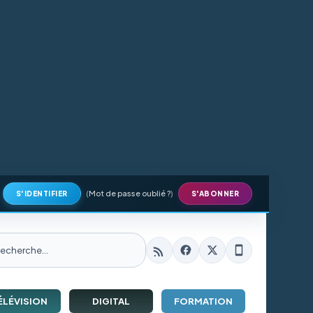
(
Mot de passe oublié ?
)
S'IDENTIFIER
S'ABONNER
ÉLÉVISION
DIGITAL
FORMATION