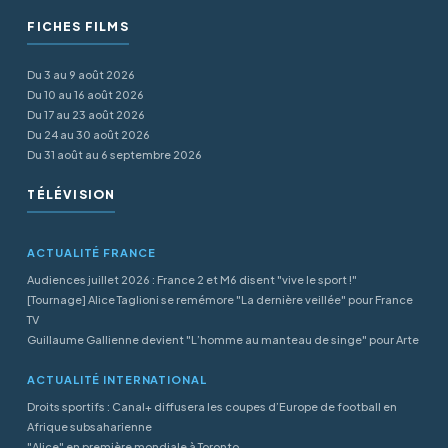
FICHES FILMS
Du 3 au 9 août 2026
Du 10 au 16 août 2026
Du 17 au 23 août 2026
Du 24 au 30 août 2026
Du 31 août au 6 septembre 2026
TÉLÉVISION
ACTUALITÉ FRANCE
Audiences juillet 2026 : France 2 et M6 disent "vive le sport !"
[Tournage] Alice Taglioni se remémore "La dernière veillée" pour France
TV
Guillaume Gallienne devient "L’homme au manteau de singe" pour Arte
ACTUALITÉ INTERNATIONAL
Droits sportifs : Canal+ diffusera les coupes d’Europe de football en
Afrique subsaharienne
"Alice" en première mondiale à Toronto