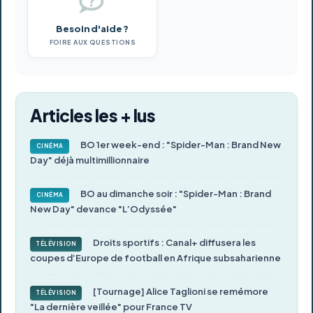
Besoin d'aide ?
FOIRE AUX QUESTIONS
Articles les + lus
BO 1er week-end : "Spider-Man : Brand New
CINÉMA
Day" déjà multimillionnaire
BO au dimanche soir : "Spider-Man : Brand
CINÉMA
New Day" devance "L’Odyssée"
Droits sportifs : Canal+ diffusera les
TÉLÉVISION
coupes d’Europe de football en Afrique subsaharienne
[Tournage] Alice Taglioni se remémore
TÉLÉVISION
"La dernière veillée" pour France TV