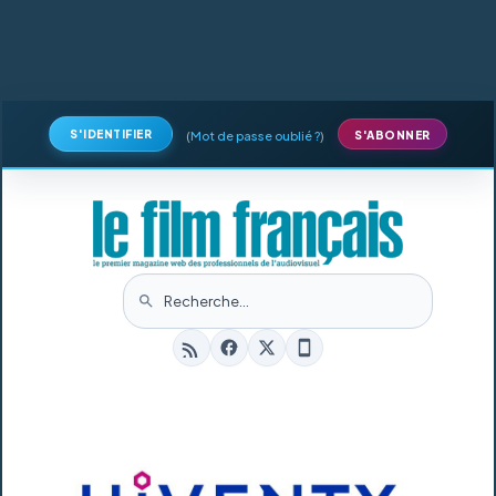
S'IDENTIFIER
(
Mot de passe oublié ?
)
S'ABONNER