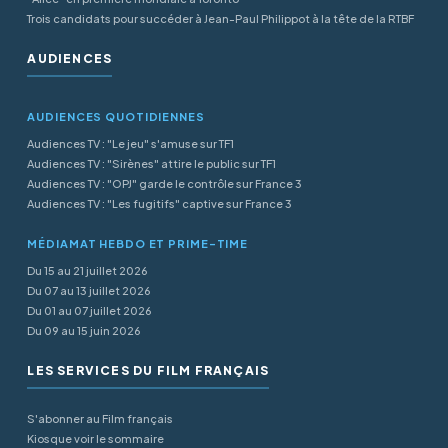
Trois candidats pour succéder à Jean-Paul Philippot à la tête de la RTBF
AUDIENCES
AUDIENCES QUOTIDIENNES
Audiences TV : "Le jeu" s'amuse sur TF1
Audiences TV : "Sirènes" attire le public sur TF1
Audiences TV : "OPJ" garde le contrôle sur France 3
Audiences TV : "Les fugitifs" captive sur France 3
MÉDIAMAT HEBDO ET PRIME-TIME
Du 15 au 21 juillet 2026
Du 07 au 13 juillet 2026
Du 01 au 07 juillet 2026
Du 09 au 15 juin 2026
LES SERVICES DU FILM FRANÇAIS
S'abonner au Film français
Kiosque voir le sommaire