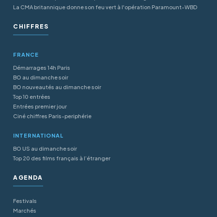
La CMA britannique donne son feu vert à l'opération Paramount-WBD
CHIFFRES
FRANCE
Démarrages 14h Paris
BO au dimanche soir
BO nouveautés au dimanche soir
Top 10 entrées
Entrées premier jour
Ciné chiffres Paris-periphérie
INTERNATIONAL
BO US au dimanche soir
Top 20 des films français à l’étranger
AGENDA
Festivals
Marchés