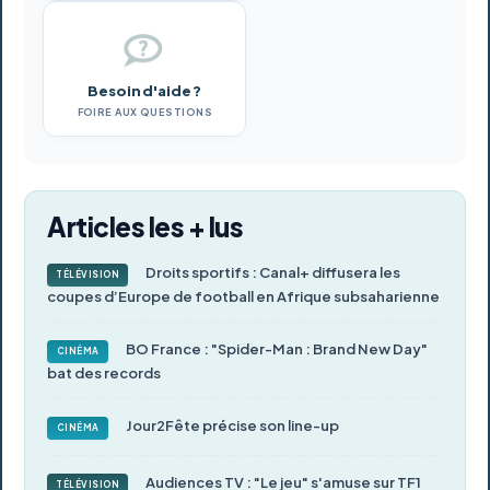
Besoin d'aide ?
FOIRE AUX QUESTIONS
Articles les + lus
Droits sportifs : Canal+ diffusera les
TÉLÉVISION
coupes d’Europe de football en Afrique subsaharienne
BO France : "Spider-Man : Brand New Day"
CINÉMA
bat des records
Jour2Fête précise son line-up
CINÉMA
Audiences TV : "Le jeu" s'amuse sur TF1
TÉLÉVISION