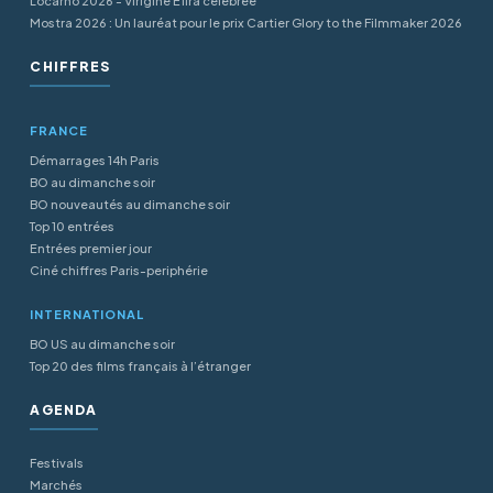
Locarno 2026 - Virigine Efira célébrée
Mostra 2026 : Un lauréat pour le prix Cartier Glory to the Filmmaker 2026
CHIFFRES
FRANCE
Démarrages 14h Paris
BO au dimanche soir
BO nouveautés au dimanche soir
Top 10 entrées
Entrées premier jour
Ciné chiffres Paris-periphérie
INTERNATIONAL
BO US au dimanche soir
Top 20 des films français à l’étranger
AGENDA
Festivals
Marchés