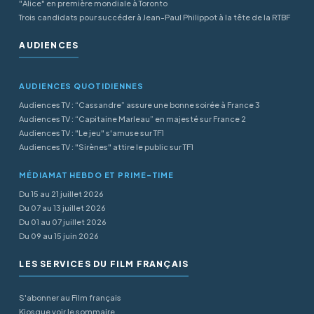
"Alice" en première mondiale à Toronto
Trois candidats pour succéder à Jean-Paul Philippot à la tête de la RTBF
AUDIENCES
AUDIENCES QUOTIDIENNES
Audiences TV : “Cassandre” assure une bonne soirée à France 3
Audiences TV : “Capitaine Marleau” en majesté sur France 2
Audiences TV : "Le jeu" s'amuse sur TF1
Audiences TV : "Sirènes" attire le public sur TF1
MÉDIAMAT HEBDO ET PRIME-TIME
Du 15 au 21 juillet 2026
Du 07 au 13 juillet 2026
Du 01 au 07 juillet 2026
Du 09 au 15 juin 2026
LES SERVICES DU FILM FRANÇAIS
S'abonner au Film français
Kiosque voir le sommaire