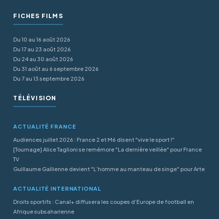
FICHES FILMS
Du 10 au 16 août 2026
Du 17 au 23 août 2026
Du 24 au 30 août 2026
Du 31 août au 6 septembre 2026
Du 7 au 13 septembre 2026
TÉLÉVISION
ACTUALITÉ FRANCE
Audiences juillet 2026 : France 2 et M6 disent "vive le sport !"
[Tournage] Alice Taglioni se remémore "La dernière veillée" pour France
TV
Guillaume Gallienne devient "L’homme au manteau de singe" pour Arte
ACTUALITÉ INTERNATIONAL
Droits sportifs : Canal+ diffusera les coupes d’Europe de football en
Afrique subsaharienne