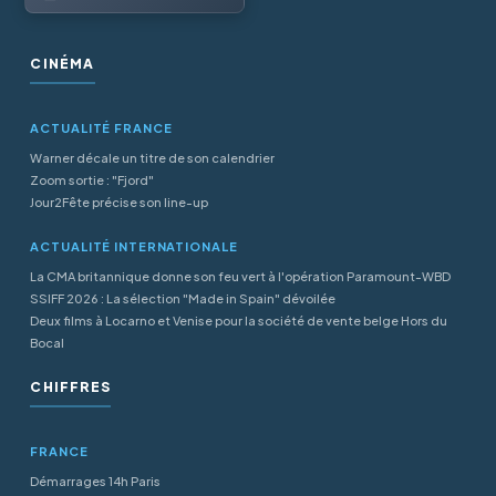
CINÉMA
ACTUALITÉ FRANCE
Warner décale un titre de son calendrier
Zoom sortie : "Fjord"
Jour2Fête précise son line-up
ACTUALITÉ INTERNATIONALE
La CMA britannique donne son feu vert à l'opération Paramount-WBD
SSIFF 2026 : La sélection "Made in Spain" dévoilée
Deux films à Locarno et Venise pour la société de vente belge Hors du
Bocal
CHIFFRES
FRANCE
Démarrages 14h Paris