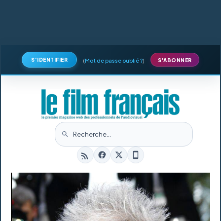
S'IDENTIFIER
(
Mot de passe oublié ?
)
S'ABONNER