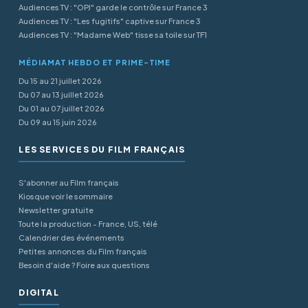
Audiences TV : "OPJ" garde le contrôle sur France 3
Audiences TV : "Les fugitifs" captive sur France 3
Audiences TV : "Madame Web" tisse sa toile sur TF1
MÉDIAMAT HEBDO ET PRIME-TIME
Du 15 au 21 juillet 2026
Du 07 au 13 juillet 2026
Du 01 au 07 juillet 2026
Du 09 au 15 juin 2026
LES SERVICES DU FILM FRANÇAIS
S'abonner au Film français
Kiosque voir le sommaire
Newsletter gratuite
Toute la production - France, US, télé
Calendrier des événements
Petites annonces du Film français
Besoin d'aide ? Foire aux questions
DIGITAL