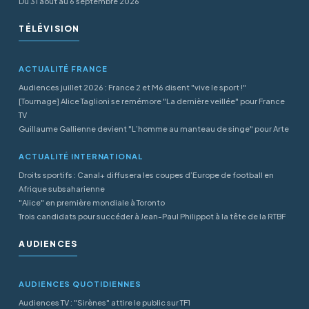
Du 31 août au 6 septembre 2026
TÉLÉVISION
ACTUALITÉ FRANCE
Audiences juillet 2026 : France 2 et M6 disent "vive le sport !"
[Tournage] Alice Taglioni se remémore "La dernière veillée" pour France
TV
Guillaume Gallienne devient "L’homme au manteau de singe" pour Arte
ACTUALITÉ INTERNATIONAL
Droits sportifs : Canal+ diffusera les coupes d’Europe de football en
Afrique subsaharienne
"Alice" en première mondiale à Toronto
Trois candidats pour succéder à Jean-Paul Philippot à la tête de la RTBF
AUDIENCES
AUDIENCES QUOTIDIENNES
Audiences TV : "Sirènes" attire le public sur TF1