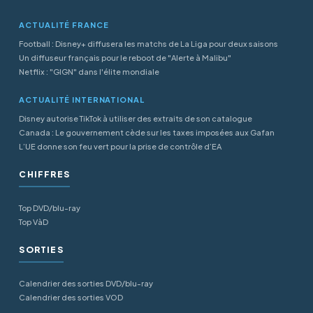
ACTUALITÉ FRANCE
Football : Disney+ diffusera les matchs de La Liga pour deux saisons
Un diffuseur français pour le reboot de "Alerte à Malibu"
Netflix : "GIGN" dans l'élite mondiale
ACTUALITÉ INTERNATIONAL
Disney autorise TikTok à utiliser des extraits de son catalogue
Canada : Le gouvernement cède sur les taxes imposées aux Gafan
L’UE donne son feu vert pour la prise de contrôle d’EA
CHIFFRES
Top DVD/blu-ray
Top VàD
SORTIES
Calendrier des sorties DVD/blu-ray
Calendrier des sorties VOD