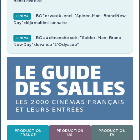
dans l’histoire
BO 1er week-end : "Spider-Man : Brand New
CINÉMA
Day" déjà multimillionnaire
BO au dimanche soir : "Spider-Man : Brand
CINÉMA
New Day" devance "L’Odyssée"
PRODUCTION
PRODUCTION
PRODUCTION
FRANCE
US
TV