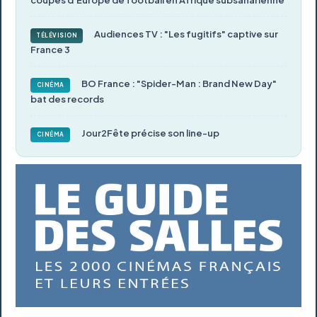
coupes d’Europe de football en Afrique subsaharienne
Audiences TV : "Les fugitifs" captive sur
TÉLÉVISION
France 3
BO France : "Spider-Man : Brand New Day"
CINÉMA
bat des records
Jour2Fête précise son line-up
CINÉMA