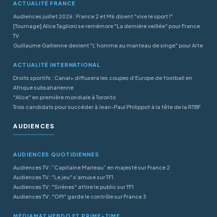
ACTUALITÉ FRANCE
Audiences juillet 2026 : France 2 et M6 disent "vive le sport !"
[Tournage] Alice Taglioni se remémore "La dernière veillée" pour France
TV
Guillaume Gallienne devient "L’homme au manteau de singe" pour Arte
ACTUALITÉ INTERNATIONAL
Droits sportifs : Canal+ diffusera les coupes d’Europe de football en
Afrique subsaharienne
"Alice" en première mondiale à Toronto
Trois candidats pour succéder à Jean-Paul Philippot à la tête de la RTBF
AUDIENCES
AUDIENCES QUOTIDIENNES
Audiences TV : “Capitaine Marleau” en majesté sur France 2
Audiences TV : "Le jeu" s'amuse sur TF1
Audiences TV : "Sirènes" attire le public sur TF1
Audiences TV : "OPJ" garde le contrôle sur France 3
MÉDIAMAT HEBDO ET PRIME-TIME