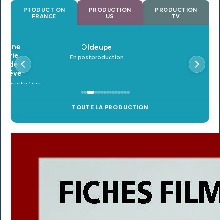
PRODUCTION
PRODUCTION
PRODUCTION
FRANCE
US
TV
Oldeupe
En postproduction
TOUTE LA PRODUCTION