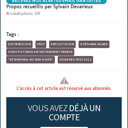
RECEVEZ NOS ALERTES EMAIL GRATUITES
Propos recueillis par Sylvain Devarieux
© crédit photo : DR
Tags :
DISTRIBUTION
FNCF
EXPLOITATION
STÉPHANE HUARD
SONY PICTURES ENTERTAINMENT FRANCE
"SPIDERMAN-NO WAY HOME"
CONGRÈS FNCF 2022
L’accès à cet article est réservé aux abonnés.
VOUS AVEZ
DÉJÀ UN
COMPTE