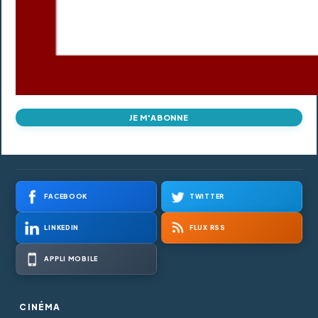
JE M'ABONNE
FACEBOOK
TWITTER
LINKEDIN
FLUX RSS
APPLI MOBILE
CINÉMA