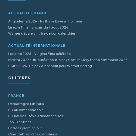
ACTUALITÉ FRANCE
Angoulême 2026 - Nathalie Baye à l'honneur
Lisez le Film Francais du 7 aout 2026
Warner décale un titre de son calendrier
ACTUALITÉ INTERNATIONALE
Locarno 2026 - Virigine Efira célébrée
Mostra 2026 : Un lauréat pour le prix Cartier Glory to the Filmmaker 2026
SSIFF 2026 : Un prix d’honneur pour Werner Herzog
CHIFFRES
FRANCE
Démarrages 14h Paris
BO au dimanche soir
BO nouveautés au dimanche soir
Top 10 entrées
Entrées premier jour
Ciné chiffres Paris-periphérie