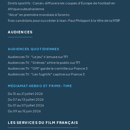
Droits sportifs : Canal+ diffusera les coupes d’Europe de football en
Afrique subsaharienne
"Alice" en première mondiale à Toronto
Trois candidats pour succéder à Jean-Paul Philippot à la tête de la RTBF
AUDIENCES
AUDIENCES QUOTIDIENNES
Audiences TV : "Le jeu" s'amuse sur TF1
Audiences TV : "Sirènes" attire le public sur TF1
Audiences TV : "OPJ" garde le contrôle sur France 3
Audiences TV : "Les fugitifs" captive sur France 3
MÉDIAMAT HEBDO ET PRIME-TIME
Du 15 au 21 juillet 2026
Du 07 au 13 juillet 2026
Du 01 au 07 juillet 2026
Du 09 au 15 juin 2026
LES SERVICES DU FILM FRANÇAIS