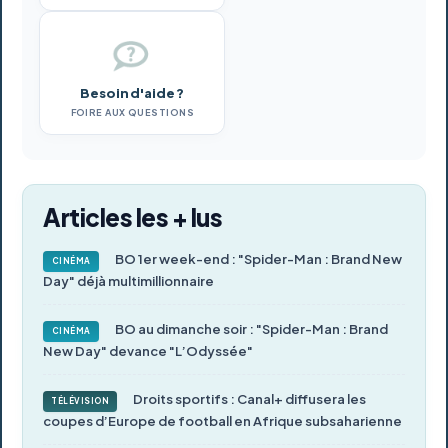
Besoin d'aide ?
FOIRE AUX QUESTIONS
Articles les + lus
BO 1er week-end : "Spider-Man : Brand New
CINÉMA
Day" déjà multimillionnaire
BO au dimanche soir : "Spider-Man : Brand
CINÉMA
New Day" devance "L’Odyssée"
Droits sportifs : Canal+ diffusera les
TÉLÉVISION
coupes d’Europe de football en Afrique subsaharienne