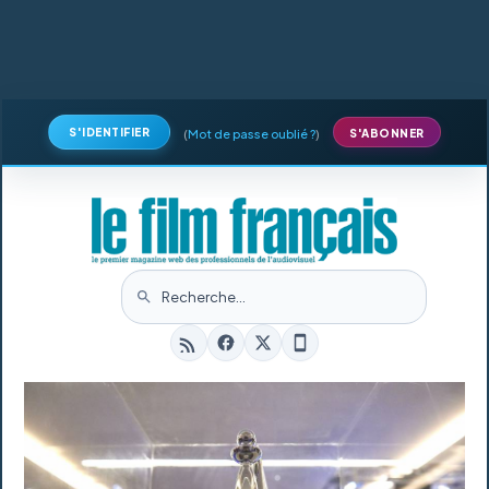
S'IDENTIFIER
(
Mot de passe oublié ?
)
S'ABONNER