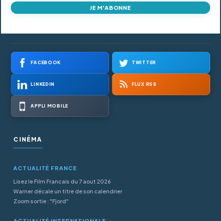
JE M'ABONNE
FACEBOOK
TWITTER
LINKEDIN
FLUX RSS
APPLI MOBILE
CINÉMA
ACTUALITÉ FRANCE
Lisez le Film Francais du 7 aout 2026
Warner décale un titre de son calendrier
Zoom sortie : "Fjord"
ACTUALITÉ INTERNATIONALE