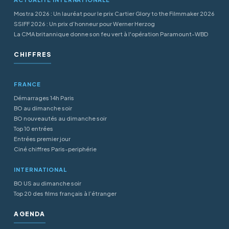
Mostra 2026 : Un lauréat pour le prix Cartier Glory to the Filmmaker 2026
SSIFF 2026 : Un prix d’honneur pour Werner Herzog
La CMA britannique donne son feu vert à l'opération Paramount-WBD
CHIFFRES
FRANCE
Démarrages 14h Paris
BO au dimanche soir
BO nouveautés au dimanche soir
Top 10 entrées
Entrées premier jour
Ciné chiffres Paris-periphérie
INTERNATIONAL
BO US au dimanche soir
Top 20 des films français à l’étranger
AGENDA