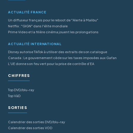
ACTUALITÉ FRANCE
Un diffuseur français pour le reboot de "Alerte à Malibu"
Netflix : "GIGN" dans l'élite mondiale
Prime Video et la filière cinéma jouent les prolongations
ACTUALITÉ INTERNATIONAL
Disney autorise TikTok à utiliser des extraits de son catalogue
Canada : Le gouvernement cède sur les taxes imposées aux Gafan
L’UE donne son feu vert pour la prise de contrôle d’EA
CHIFFRES
Top DVD/blu-ray
Top VàD
SORTIES
Calendrier des sorties DVD/blu-ray
Calendrier des sorties VOD