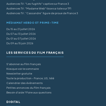
Audiences TV : "Les fugitifs" captive sur France 3
Audiences TV : "Madame Web" tisse sa toile sur TF1
Audiences TV : “Cassandre” figure de proue de France 3
MÉDIAMAT HEBDO ET PRIME-TIME
Du 15 au 21 juillet 2026
Du 07 au 13 juillet 2026
Du 01 au 07 juillet 2026
Du 09 au 15 juin 2026
LES SERVICES DU FILM FRANÇAIS
S'abonner au Film français
Kiosque voir le sommaire
Newsletter gratuite
Toute la production - France, US, télé
Calendrier des événements
Petites annonces du Film français
Besoin d'aide ? Foire aux questions
DIGITAL