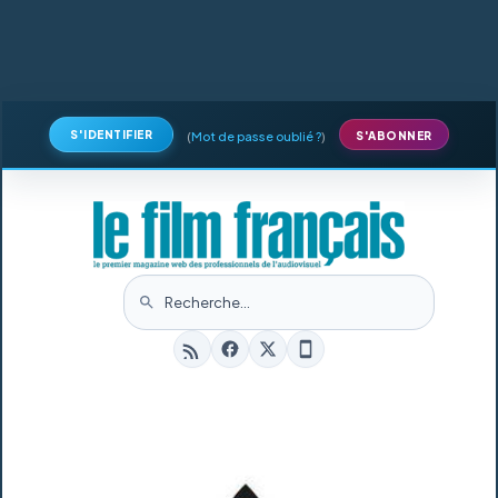
S'IDENTIFIER
(
Mot de passe oublié ?
)
S'ABONNER