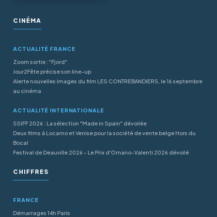
CINÉMA
ACTUALITÉ FRANCE
Zoom sortie : "Fjord"
Jour2Fête précise son line-up
Alerte nouvelles images du film LES CONTREBANDIERS, le 16 septembre
au cinéma
ACTUALITÉ INTERNATIONALE
SSIFF 2026 : La sélection "Made in Spain" dévoilée
Deux films à Locarno et Venise pour la société de vente belge Hors du
Bocal
Festival de Deauville 2026 - Le Prix d'Ornano-Valenti 2026 dévoilé
CHIFFRES
FRANCE
Démarrages 14h Paris