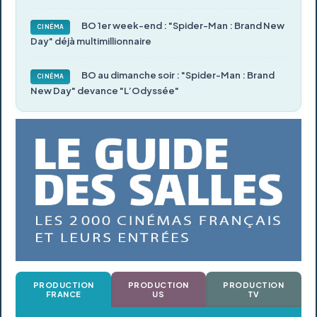
BO 1er week-end : "Spider-Man : Brand New
CINÉMA
Day" déjà multimillionnaire
BO au dimanche soir : "Spider-Man : Brand
CINÉMA
New Day" devance "L’Odyssée"
PRODUCTION
PRODUCTION
PRODUCTION
FRANCE
US
TV