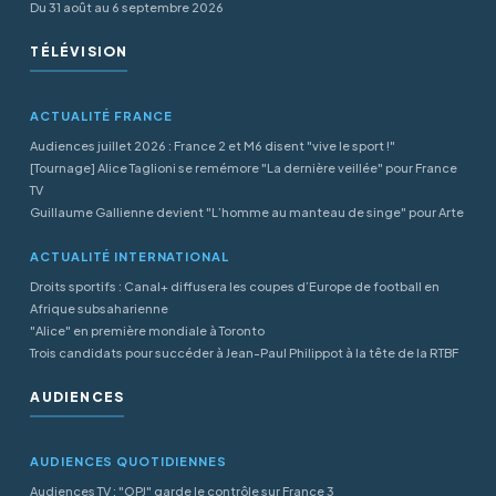
Du 31 août au 6 septembre 2026
TÉLÉVISION
ACTUALITÉ FRANCE
Audiences juillet 2026 : France 2 et M6 disent "vive le sport !"
[Tournage] Alice Taglioni se remémore "La dernière veillée" pour France
TV
Guillaume Gallienne devient "L’homme au manteau de singe" pour Arte
ACTUALITÉ INTERNATIONAL
Droits sportifs : Canal+ diffusera les coupes d’Europe de football en
Afrique subsaharienne
"Alice" en première mondiale à Toronto
Trois candidats pour succéder à Jean-Paul Philippot à la tête de la RTBF
AUDIENCES
AUDIENCES QUOTIDIENNES
Audiences TV : "OPJ" garde le contrôle sur France 3