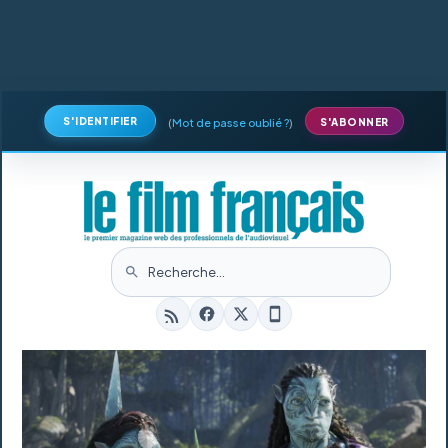
S'IDENTIFIER
(
Mot de passe oublié ?
)
S'ABONNER