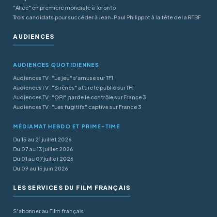
"Alice" en première mondiale à Toronto
Trois candidats pour succéder à Jean-Paul Philippot à la tête de la RTBF
AUDIENCES
AUDIENCES QUOTIDIENNES
Audiences TV : "Le jeu" s'amuse sur TF1
Audiences TV : "Sirènes" attire le public sur TF1
Audiences TV : "OPJ" garde le contrôle sur France 3
Audiences TV : "Les fugitifs" captive sur France 3
MÉDIAMAT HEBDO ET PRIME-TIME
Du 15 au 21 juillet 2026
Du 07 au 13 juillet 2026
Du 01 au 07 juillet 2026
Du 09 au 15 juin 2026
LES SERVICES DU FILM FRANÇAIS
S'abonner au Film français