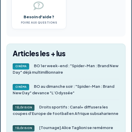
Besoin d'aide ?
FOIRE AUX QUESTIONS
Articles les + lus
BO 1er week-end : "Spider-Man : Brand New
CINÉMA
Day" déjà multimillionnaire
BO au dimanche soir : "Spider-Man : Brand
CINÉMA
New Day" devance "L’Odyssée"
Droits sportifs : Canal+ diffusera les
TÉLÉVISION
coupes d’Europe de football en Afrique subsaharienne
[Tournage] Alice Taglioni se remémore
TÉLÉVISION