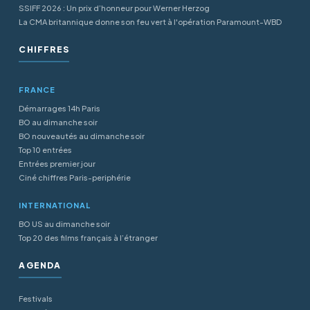
SSIFF 2026 : Un prix d’honneur pour Werner Herzog
La CMA britannique donne son feu vert à l'opération Paramount-WBD
CHIFFRES
FRANCE
Démarrages 14h Paris
BO au dimanche soir
BO nouveautés au dimanche soir
Top 10 entrées
Entrées premier jour
Ciné chiffres Paris-periphérie
INTERNATIONAL
BO US au dimanche soir
Top 20 des films français à l’étranger
AGENDA
Festivals