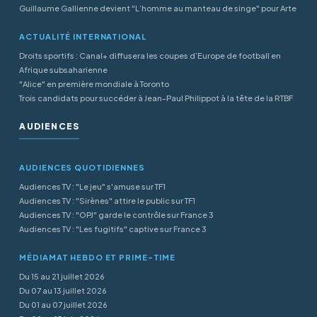
Guillaume Gallienne devient "L’homme au manteau de singe" pour Arte
ACTUALITÉ INTERNATIONAL
Droits sportifs : Canal+ diffusera les coupes d’Europe de football en
Afrique subsaharienne
"Alice" en première mondiale à Toronto
Trois candidats pour succéder à Jean-Paul Philippot à la tête de la RTBF
AUDIENCES
AUDIENCES QUOTIDIENNES
Audiences TV : "Le jeu" s'amuse sur TF1
Audiences TV : "Sirènes" attire le public sur TF1
Audiences TV : "OPJ" garde le contrôle sur France 3
Audiences TV : "Les fugitifs" captive sur France 3
MÉDIAMAT HEBDO ET PRIME-TIME
Du 15 au 21 juillet 2026
Du 07 au 13 juillet 2026
Du 01 au 07 juillet 2026