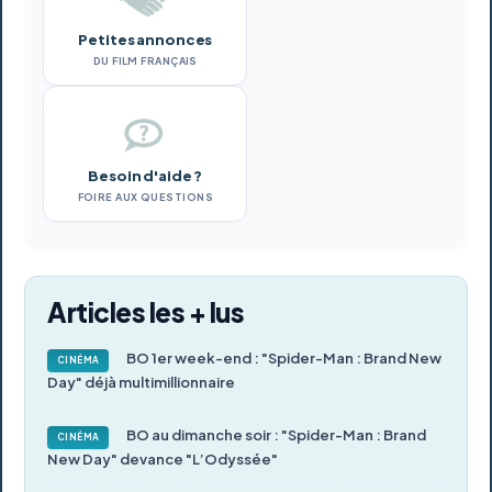
Petites annonces
DU FILM FRANÇAIS
Besoin d'aide ?
FOIRE AUX QUESTIONS
Articles les + lus
BO 1er week-end : "Spider-Man : Brand New
CINÉMA
Day" déjà multimillionnaire
BO au dimanche soir : "Spider-Man : Brand
CINÉMA
New Day" devance "L’Odyssée"