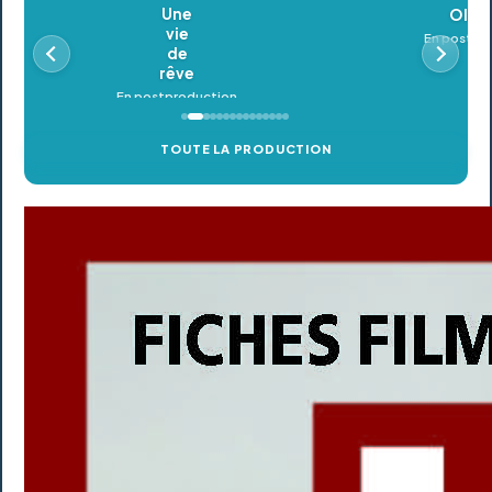
Oldeupe
En postproduction
TOUTE LA PRODUCTION