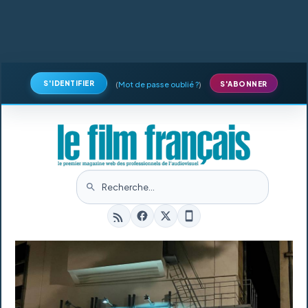
S'IDENTIFIER
(
Mot de passe oublié ?
)
S'ABONNER