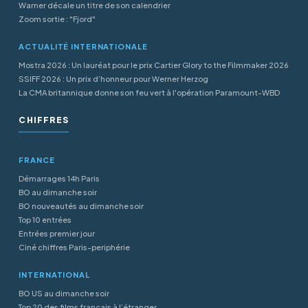
Warner décale un titre de son calendrier
Zoom sortie : "Fjord"
ACTUALITÉ INTERNATIONALE
Mostra 2026 : Un lauréat pour le prix Cartier Glory to the Filmmaker 2026
SSIFF 2026 : Un prix d’honneur pour Werner Herzog
La CMA britannique donne son feu vert à l'opération Paramount-WBD
CHIFFRES
FRANCE
Démarrages 14h Paris
BO au dimanche soir
BO nouveautés au dimanche soir
Top 10 entrées
Entrées premier jour
Ciné chiffres Paris-periphérie
INTERNATIONAL
BO US au dimanche soir
Top 20 des films français à l’étranger