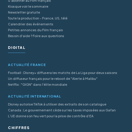
S'abonner au Film français
Kiosque voir le sommaire
Newsletter gratuite
Toute la production - France, US, télé
Calendrier des événements
Petites annonces du Film français
Besoin d'aide ? Foire aux questions
DIGITAL
ACTUALITÉ FRANCE
Football : Disney+ diffusera les matchs de La Liga pour deux saisons
Un diffuseur français pour le reboot de "Alerte à Malibu"
Netflix : "GIGN" dans l'élite mondiale
ACTUALITÉ INTERNATIONAL
Disney autorise TikTok à utiliser des extraits de son catalogue
Canada : Le gouvernement cède sur les taxes imposées aux Gafan
L’UE donne son feu vert pour la prise de contrôle d’EA
CHIFFRES