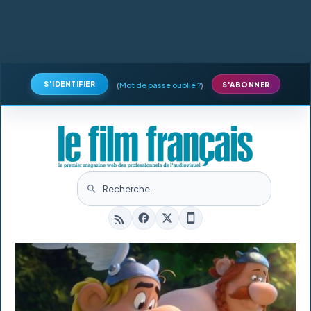
S'IDENTIFIER
(
Mot de passe oublié ?
)
S'ABONNER