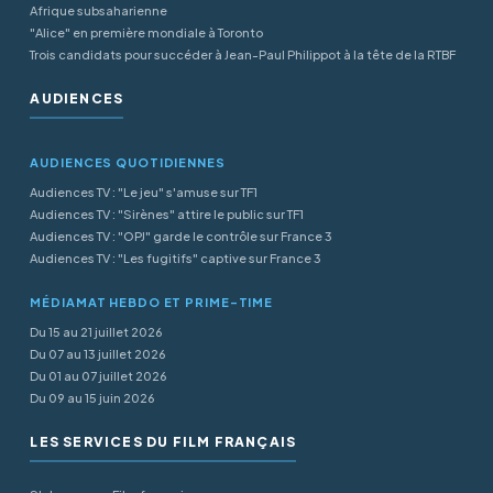
Afrique subsaharienne
"Alice" en première mondiale à Toronto
Trois candidats pour succéder à Jean-Paul Philippot à la tête de la RTBF
AUDIENCES
AUDIENCES QUOTIDIENNES
Audiences TV : "Le jeu" s'amuse sur TF1
Audiences TV : "Sirènes" attire le public sur TF1
Audiences TV : "OPJ" garde le contrôle sur France 3
Audiences TV : "Les fugitifs" captive sur France 3
MÉDIAMAT HEBDO ET PRIME-TIME
Du 15 au 21 juillet 2026
Du 07 au 13 juillet 2026
Du 01 au 07 juillet 2026
Du 09 au 15 juin 2026
LES SERVICES DU FILM FRANÇAIS