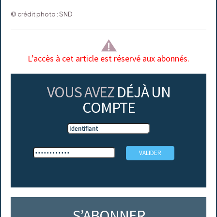
© crédit photo : SND
L’accès à cet article est réservé aux abonnés.
VOUS AVEZ
DÉJÀ UN
COMPTE
S’ABONNER