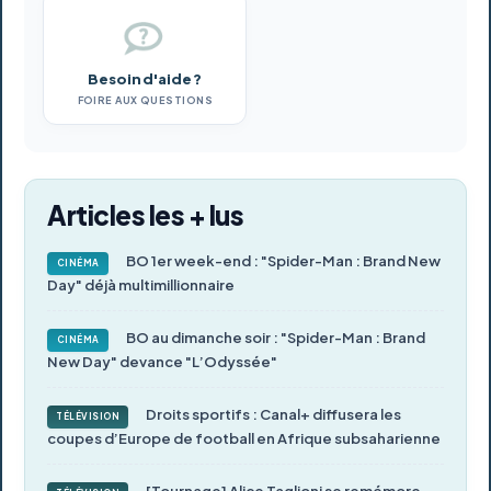
Besoin d'aide ?
FOIRE AUX QUESTIONS
Articles les + lus
BO 1er week-end : "Spider-Man : Brand New
CINÉMA
Day" déjà multimillionnaire
BO au dimanche soir : "Spider-Man : Brand
CINÉMA
New Day" devance "L’Odyssée"
Droits sportifs : Canal+ diffusera les
TÉLÉVISION
coupes d’Europe de football en Afrique subsaharienne
[Tournage] Alice Taglioni se remémore