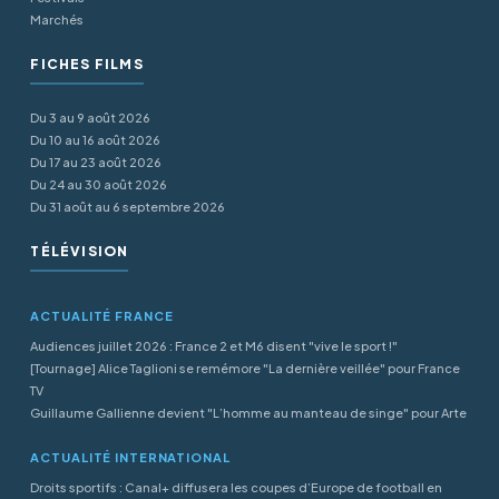
Marchés
FICHES FILMS
Du 3 au 9 août 2026
Du 10 au 16 août 2026
Du 17 au 23 août 2026
Du 24 au 30 août 2026
Du 31 août au 6 septembre 2026
TÉLÉVISION
ACTUALITÉ FRANCE
Audiences juillet 2026 : France 2 et M6 disent "vive le sport !"
[Tournage] Alice Taglioni se remémore "La dernière veillée" pour France
TV
Guillaume Gallienne devient "L’homme au manteau de singe" pour Arte
ACTUALITÉ INTERNATIONAL
Droits sportifs : Canal+ diffusera les coupes d’Europe de football en