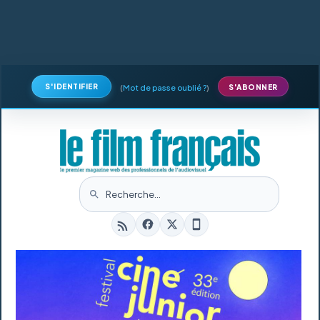
S'IDENTIFIER
(
Mot de passe oublié ?
)
S'ABONNER