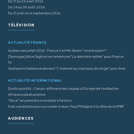
Du 17 au 23 août 2026
Du 24 au 30 août 2026
Du 31 août au 6 septembre 2026
TÉLÉVISION
ACTUALITÉ FRANCE
Audiences juillet 2026 : France 2 et M6 disent "vive le sport !"
[Tournage] Alice Taglioni se remémore "La dernière veillée" pour France
TV
Guillaume Gallienne devient "L’homme au manteau de singe" pour Arte
ACTUALITÉ INTERNATIONAL
Droits sportifs : Canal+ diffusera les coupes d’Europe de football en
Afrique subsaharienne
"Alice" en première mondiale à Toronto
Trois candidats pour succéder à Jean-Paul Philippot à la tête de la RTBF
AUDIENCES