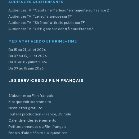
AUDIENCES QUOTIDIENNES
Audiences TV : “Capitaine Marleau” en majesté sur France 2
Audiences TV : "Le jeu" s'amuse sur TF1
Audiences TV : "Sirènes" attire le public sur TF1
Audiences TV : "OPJ" garde le contrôle sur France 3
MÉDIAMAT HEBDO ET PRIME-TIME
Du 15 au 21 juillet 2026
Du 07 au 13 juillet 2026
Du 01 au 07 juillet 2026
Du 09 au 15 juin 2026
LES SERVICES DU FILM FRANÇAIS
S'abonner au Film français
Kiosque voir le sommaire
Newsletter gratuite
Toute la production - France, US, télé
Calendrier des événements
Petites annonces du Film français
Besoin d'aide ? Foire aux questions