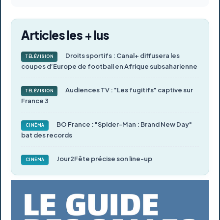
Articles les + lus
Droits sportifs : Canal+ diffusera les
TÉLÉVISION
coupes d’Europe de football en Afrique subsaharienne
Audiences TV : "Les fugitifs" captive sur
TÉLÉVISION
France 3
BO France : "Spider-Man : Brand New Day"
CINÉMA
bat des records
Jour2Fête précise son line-up
CINÉMA