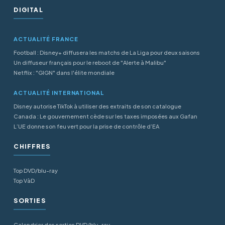
DIGITAL
ACTUALITÉ FRANCE
Football : Disney+ diffusera les matchs de La Liga pour deux saisons
Un diffuseur français pour le reboot de "Alerte à Malibu"
Netflix : "GIGN" dans l'élite mondiale
ACTUALITÉ INTERNATIONAL
Disney autorise TikTok à utiliser des extraits de son catalogue
Canada : Le gouvernement cède sur les taxes imposées aux Gafan
L’UE donne son feu vert pour la prise de contrôle d’EA
CHIFFRES
Top DVD/blu-ray
Top VàD
SORTIES
Calendrier des sorties DVD/blu-ray