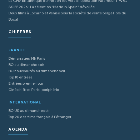
La CMA britannique donne son feu vert à l'opération Paramount-WBD
SSIFF 2026 : La sélection "Made in Spain" dévoilée
Deux films à Locarno et Venise pour la société de vente belge Hors du
Bocal
CHIFFRES
FRANCE
Démarrages 14h Paris
BO au dimanche soir
BO nouveautés au dimanche soir
Top 10 entrées
Entrées premier jour
Ciné chiffres Paris-periphérie
INTERNATIONAL
BO US au dimanche soir
Top 20 des films français à l’étranger
AGENDA