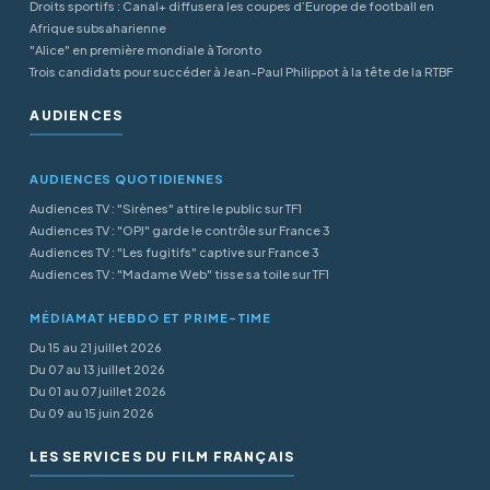
Droits sportifs : Canal+ diffusera les coupes d’Europe de football en
Afrique subsaharienne
"Alice" en première mondiale à Toronto
Trois candidats pour succéder à Jean-Paul Philippot à la tête de la RTBF
AUDIENCES
AUDIENCES QUOTIDIENNES
Audiences TV : "Sirènes" attire le public sur TF1
Audiences TV : "OPJ" garde le contrôle sur France 3
Audiences TV : "Les fugitifs" captive sur France 3
Audiences TV : "Madame Web" tisse sa toile sur TF1
MÉDIAMAT HEBDO ET PRIME-TIME
Du 15 au 21 juillet 2026
Du 07 au 13 juillet 2026
Du 01 au 07 juillet 2026
Du 09 au 15 juin 2026
LES SERVICES DU FILM FRANÇAIS