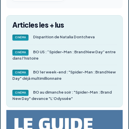
Articles les + lus
Disparition de Natalia Dontcheva
CINÉMA
BO US : “Spider-Man : Brand New Day” entre
CINÉMA
dans l’histoire
BO 1er week-end : "Spider-Man : Brand New
CINÉMA
Day" déjà multimillionnaire
BO au dimanche soir : "Spider-Man : Brand
CINÉMA
New Day" devance "L’Odyssée"