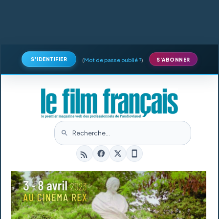
S'IDENTIFIER
(
Mot de passe oublié ?
)
S'ABONNER