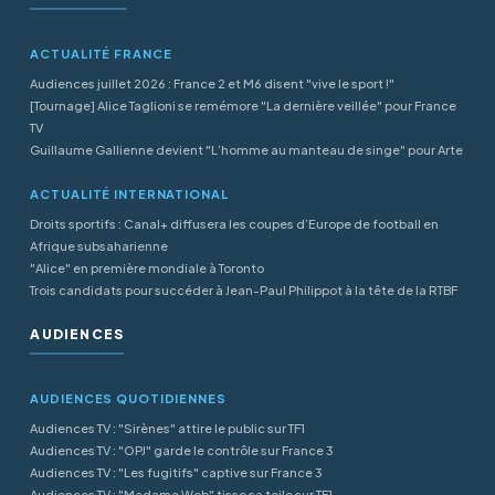
ACTUALITÉ FRANCE
Audiences juillet 2026 : France 2 et M6 disent "vive le sport !"
[Tournage] Alice Taglioni se remémore "La dernière veillée" pour France
TV
Guillaume Gallienne devient "L’homme au manteau de singe" pour Arte
ACTUALITÉ INTERNATIONAL
Droits sportifs : Canal+ diffusera les coupes d’Europe de football en
Afrique subsaharienne
"Alice" en première mondiale à Toronto
Trois candidats pour succéder à Jean-Paul Philippot à la tête de la RTBF
AUDIENCES
AUDIENCES QUOTIDIENNES
Audiences TV : "Sirènes" attire le public sur TF1
Audiences TV : "OPJ" garde le contrôle sur France 3
Audiences TV : "Les fugitifs" captive sur France 3
Audiences TV : "Madame Web" tisse sa toile sur TF1