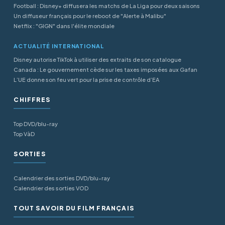
Football : Disney+ diffusera les matchs de La Liga pour deux saisons
Un diffuseur français pour le reboot de "Alerte à Malibu"
Netflix : "GIGN" dans l'élite mondiale
ACTUALITÉ INTERNATIONAL
Disney autorise TikTok à utiliser des extraits de son catalogue
Canada : Le gouvernement cède sur les taxes imposées aux Gafan
L’UE donne son feu vert pour la prise de contrôle d’EA
CHIFFRES
Top DVD/blu-ray
Top VàD
SORTIES
Calendrier des sorties DVD/blu-ray
Calendrier des sorties VOD
TOUT SAVOIR DU FILM FRANÇAIS