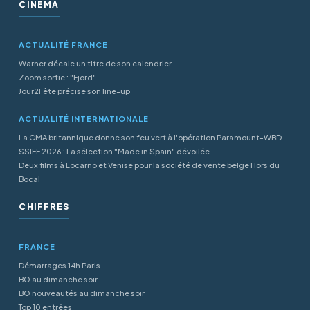
CINÉMA
ACTUALITÉ FRANCE
Warner décale un titre de son calendrier
Zoom sortie : "Fjord"
Jour2Fête précise son line-up
ACTUALITÉ INTERNATIONALE
La CMA britannique donne son feu vert à l'opération Paramount-WBD
SSIFF 2026 : La sélection "Made in Spain" dévoilée
Deux films à Locarno et Venise pour la société de vente belge Hors du
Bocal
CHIFFRES
FRANCE
Démarrages 14h Paris
BO au dimanche soir
BO nouveautés au dimanche soir
Top 10 entrées