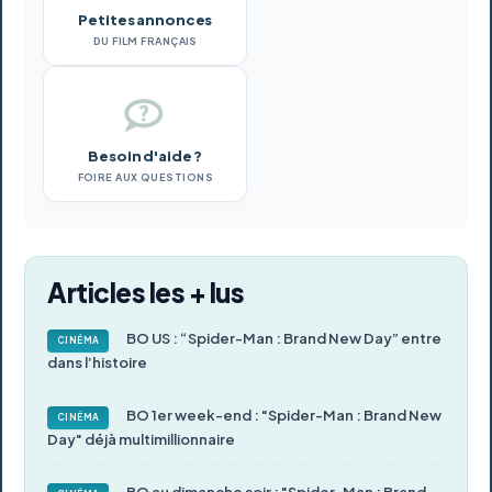
Petites annonces
DU FILM FRANÇAIS
Besoin d'aide ?
FOIRE AUX QUESTIONS
Articles les + lus
BO US : “Spider-Man : Brand New Day” entre
CINÉMA
dans l’histoire
BO 1er week-end : "Spider-Man : Brand New
CINÉMA
Day" déjà multimillionnaire
BO au dimanche soir : "Spider-Man : Brand