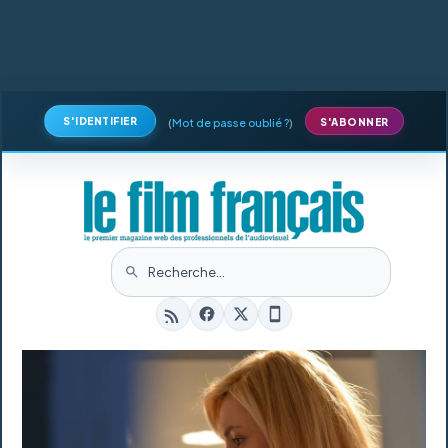
S'IDENTIFIER
(
Mot de passe oublié ?
)
S'ABONNER