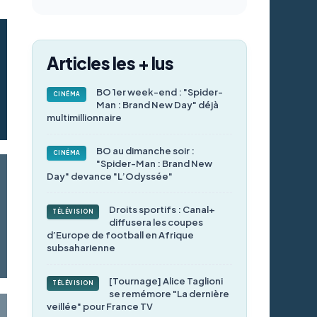
Articles les + lus
BO 1er week-end : "Spider-
CINÉMA
Man : Brand New Day" déjà
multimillionnaire
BO au dimanche soir :
CINÉMA
"Spider-Man : Brand New
Day" devance "L’Odyssée"
Droits sportifs : Canal+
TÉLÉVISION
diffusera les coupes
d’Europe de football en Afrique
subsaharienne
[Tournage] Alice Taglioni
TÉLÉVISION
se remémore "La dernière
veillée" pour France TV