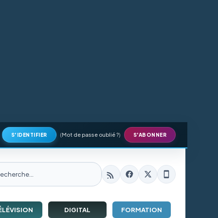
(
Mot de passe oublié ?
)
S'IDENTIFIER
S'ABONNER
ÉLÉVISION
DIGITAL
FORMATION