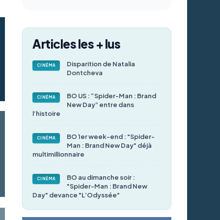
Articles les + lus
Disparition de Natalia
CINÉMA
Dontcheva
BO US : “Spider-Man : Brand
CINÉMA
New Day” entre dans
l’histoire
BO 1er week-end : "Spider-
CINÉMA
Man : Brand New Day" déjà
multimillionnaire
BO au dimanche soir :
CINÉMA
"Spider-Man : Brand New
Day" devance "L’Odyssée"