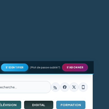
(
Mot de passe oublié ?
)
S'IDENTIFIER
S'ABONNER
ÉLÉVISION
DIGITAL
FORMATION