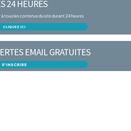
S 24 HEURES
er à tous les contenus du site durant 24 heures
CLIQUEZ ICI
ERTES EMAIL GRATUITES
S'INSCRIRE