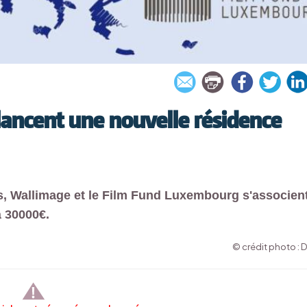
lancent une nouvelle résidence
s, Wallimage et le Film Fund Luxembourg s'associen
à 30000€.
© crédit photo : 