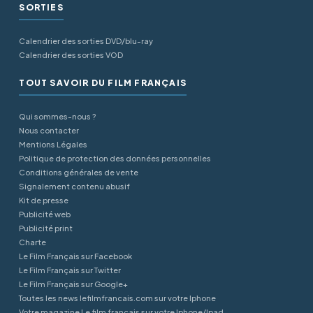
SORTIES
Calendrier des sorties DVD/blu-ray
Calendrier des sorties VOD
TOUT SAVOIR DU FILM FRANÇAIS
Qui sommes-nous ?
Nous contacter
Mentions Légales
Politique de protection des données personnelles
Conditions générales de vente
Signalement contenu abusif
Kit de presse
Publicité web
Publicité print
Charte
Le Film Français sur Facebook
Le Film Français sur Twitter
Le Film Français sur Google+
Toutes les news lefilmfrancais.com sur votre Iphone
Votre magazine Le film français sur votre Iphone/Ipad