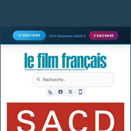
S'IDENTIFIER
(
Mot de passe oublié ?
)
S'ABONNER