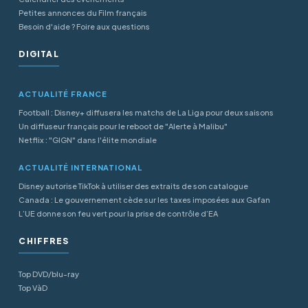
Petites annonces du Film français
Besoin d'aide ? Foire aux questions
DIGITAL
ACTUALITÉ FRANCE
Football : Disney+ diffusera les matchs de La Liga pour deux saisons
Un diffuseur français pour le reboot de "Alerte à Malibu"
Netflix : "GIGN" dans l'élite mondiale
ACTUALITÉ INTERNATIONAL
Disney autorise TikTok à utiliser des extraits de son catalogue
Canada : Le gouvernement cède sur les taxes imposées aux Gafan
L’UE donne son feu vert pour la prise de contrôle d’EA
CHIFFRES
Top DVD/blu-ray
Top VàD