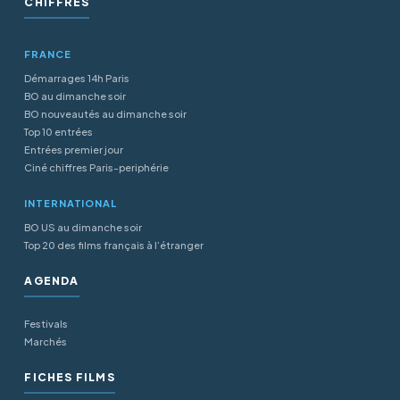
CHIFFRES
FRANCE
Démarrages 14h Paris
BO au dimanche soir
BO nouveautés au dimanche soir
Top 10 entrées
Entrées premier jour
Ciné chiffres Paris-periphérie
INTERNATIONAL
BO US au dimanche soir
Top 20 des films français à l’étranger
AGENDA
Festivals
Marchés
FICHES FILMS