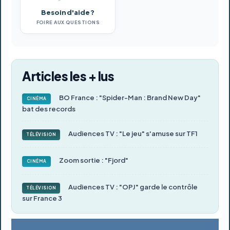
Besoin d'aide ?
FOIRE AUX QUESTIONS
Articles les + lus
BO France : "Spider-Man : Brand New Day"
CINÉMA
bat des records
Audiences TV : "Le jeu" s'amuse sur TF1
TÉLÉVISION
Zoom sortie : "Fjord"
CINÉMA
Audiences TV : "OPJ" garde le contrôle
TÉLÉVISION
sur France 3