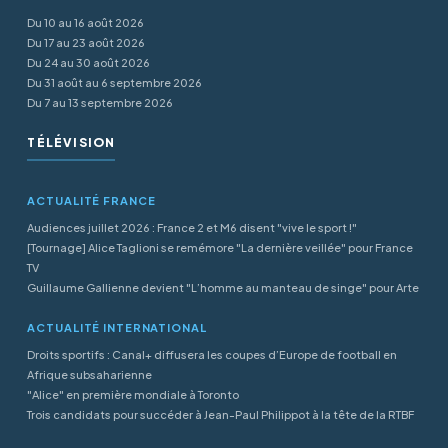
Du 10 au 16 août 2026
Du 17 au 23 août 2026
Du 24 au 30 août 2026
Du 31 août au 6 septembre 2026
Du 7 au 13 septembre 2026
TÉLÉVISION
ACTUALITÉ FRANCE
Audiences juillet 2026 : France 2 et M6 disent "vive le sport !"
[Tournage] Alice Taglioni se remémore "La dernière veillée" pour France
TV
Guillaume Gallienne devient "L’homme au manteau de singe" pour Arte
ACTUALITÉ INTERNATIONAL
Droits sportifs : Canal+ diffusera les coupes d’Europe de football en
Afrique subsaharienne
"Alice" en première mondiale à Toronto
Trois candidats pour succéder à Jean-Paul Philippot à la tête de la RTBF