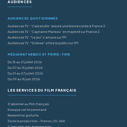
AUDIENCES
AUDIENCES QUOTIDIENNES
Audiences TV : “Cassandre” assure une bonne soirée à France 3
Audiences TV : “Capitaine Marleau” en majesté sur France 2
Audiences TV : "Le jeu" s'amuse sur TF1
Audiences TV : "Sirènes" attire le public sur TF1
MÉDIAMAT HEBDO ET PRIME-TIME
Du 15 au 21 juillet 2026
Du 07 au 13 juillet 2026
Du 01 au 07 juillet 2026
Du 09 au 15 juin 2026
LES SERVICES DU FILM FRANÇAIS
S'abonner au Film français
Kiosque voir le sommaire
Newsletter gratuite
Toute la production - France, US, télé
Calendrier des événements