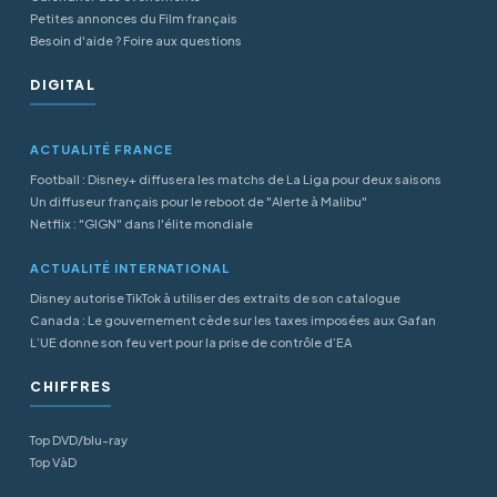
Petites annonces du Film français
Besoin d'aide ? Foire aux questions
DIGITAL
ACTUALITÉ FRANCE
Football : Disney+ diffusera les matchs de La Liga pour deux saisons
Un diffuseur français pour le reboot de "Alerte à Malibu"
Netflix : "GIGN" dans l'élite mondiale
ACTUALITÉ INTERNATIONAL
Disney autorise TikTok à utiliser des extraits de son catalogue
Canada : Le gouvernement cède sur les taxes imposées aux Gafan
L’UE donne son feu vert pour la prise de contrôle d’EA
CHIFFRES
Top DVD/blu-ray
Top VàD