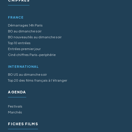
CHIFFRES
FRANCE
Démarrages 14h Paris
BO au dimanche soir
BO nouveautés au dimanche soir
Top 10 entrées
Entrées premier jour
Ciné chiffres Paris-periphérie
INTERNATIONAL
BO US au dimanche soir
Top 20 des films français à l’étranger
AGENDA
Festivals
Marchés
FICHES FILMS