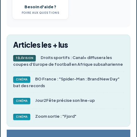
Besoin d'aide ?
FOIRE AUX QUESTIONS
Articles les + lus
Droits sportifs : Canal+ diffusera les
TÉLÉVISION
coupes d’Europe de football en Afrique subsaharienne
BO France : "Spider-Man : Brand New Day"
CINÉMA
bat des records
Jour2Fête précise son line-up
CINÉMA
Zoom sortie : "Fjord"
CINÉMA