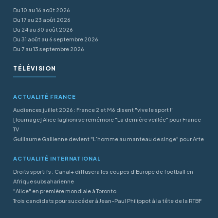
Du 10 au 16 août 2026
Du 17 au 23 août 2026
Du 24 au 30 août 2026
Du 31 août au 6 septembre 2026
Du 7 au 13 septembre 2026
TÉLÉVISION
ACTUALITÉ FRANCE
Audiences juillet 2026 : France 2 et M6 disent "vive le sport !"
[Tournage] Alice Taglioni se remémore "La dernière veillée" pour France
TV
Guillaume Gallienne devient "L’homme au manteau de singe" pour Arte
ACTUALITÉ INTERNATIONAL
Droits sportifs : Canal+ diffusera les coupes d’Europe de football en
Afrique subsaharienne
"Alice" en première mondiale à Toronto
Trois candidats pour succéder à Jean-Paul Philippot à la tête de la RTBF