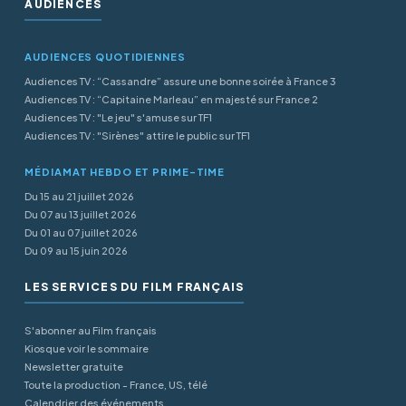
AUDIENCES
AUDIENCES QUOTIDIENNES
Audiences TV : “Cassandre” assure une bonne soirée à France 3
Audiences TV : “Capitaine Marleau” en majesté sur France 2
Audiences TV : "Le jeu" s'amuse sur TF1
Audiences TV : "Sirènes" attire le public sur TF1
MÉDIAMAT HEBDO ET PRIME-TIME
Du 15 au 21 juillet 2026
Du 07 au 13 juillet 2026
Du 01 au 07 juillet 2026
Du 09 au 15 juin 2026
LES SERVICES DU FILM FRANÇAIS
S'abonner au Film français
Kiosque voir le sommaire
Newsletter gratuite
Toute la production - France, US, télé
Calendrier des événements