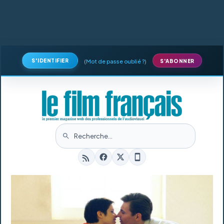
S'IDENTIFIER
(
Mot de passe oublié ?
)
S'ABONNER