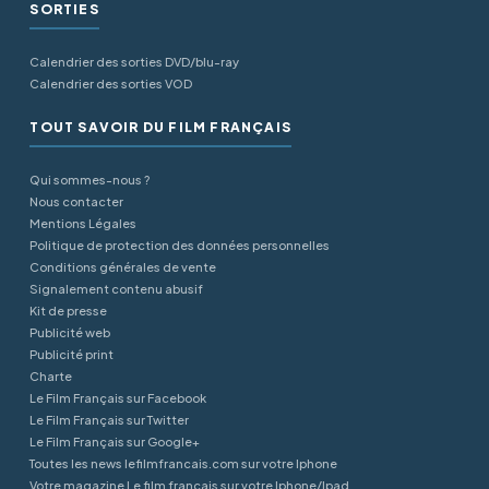
SORTIES
Calendrier des sorties DVD/blu-ray
Calendrier des sorties VOD
TOUT SAVOIR DU FILM FRANÇAIS
Qui sommes-nous ?
Nous contacter
Mentions Légales
Politique de protection des données personnelles
Conditions générales de vente
Signalement contenu abusif
Kit de presse
Publicité web
Publicité print
Charte
Le Film Français sur Facebook
Le Film Français sur Twitter
Le Film Français sur Google+
Toutes les news lefilmfrancais.com sur votre Iphone
Votre magazine Le film français sur votre Iphone/Ipad