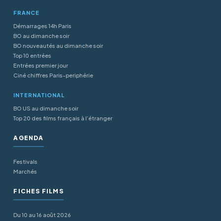
FRANCE
Démarrages 14h Paris
BO au dimanche soir
BO nouveautés au dimanche soir
Top 10 entrées
Entrées premier jour
Ciné chiffres Paris-periphérie
INTERNATIONAL
BO US au dimanche soir
Top 20 des films français à l’étranger
AGENDA
Festivals
Marchés
FICHES FILMS
Du 10 au 16 août 2026