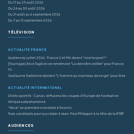
Du 17 au 23 août 2026
Du 24 au 30 août 2026
Du 31 août au 6 septembre 2026
Du 7 au 13 septembre 2026
TÉLÉVISION
ACTUALITÉ FRANCE
Audiences juillet 2026 : France 2 et M6 disent "vive le sport !"
[Tournage] Alice Taglioni se remémore "La dernière veillée" pour France
TV
Guillaume Gallienne devient "L’homme au manteau de singe" pour Arte
ACTUALITÉ INTERNATIONAL
Droits sportifs : Canal+ diffusera les coupes d’Europe de football en
Afrique subsaharienne
"Alice" en première mondiale à Toronto
Trois candidats pour succéder à Jean-Paul Philippot à la tête de la RTBF
AUDIENCES