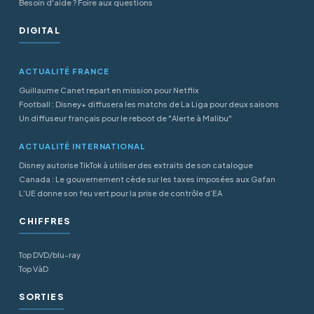
Besoin d'aide ? Foire aux questions
DIGITAL
ACTUALITÉ FRANCE
Guillaume Canet repart en mission pour Netflix
Football : Disney+ diffusera les matchs de La Liga pour deux saisons
Un diffuseur français pour le reboot de "Alerte à Malibu"
ACTUALITÉ INTERNATIONAL
Disney autorise TikTok à utiliser des extraits de son catalogue
Canada : Le gouvernement cède sur les taxes imposées aux Gafan
L’UE donne son feu vert pour la prise de contrôle d’EA
CHIFFRES
Top DVD/blu-ray
Top VàD
SORTIES