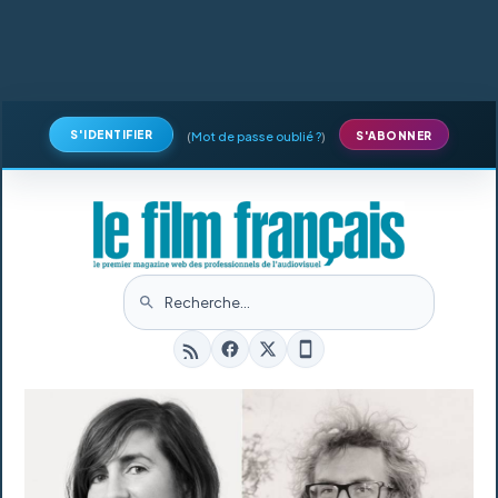
S'IDENTIFIER
(
Mot de passe oublié ?
)
S'ABONNER