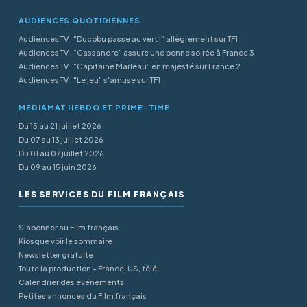
AUDIENCES QUOTIDIENNES
Audiences TV : “Ducobu passe au vert !” allègrement sur TF1
Audiences TV : “Cassandre” assure une bonne soirée à France 3
Audiences TV : “Capitaine Marleau” en majesté sur France 2
Audiences TV : "Le jeu" s'amuse sur TF1
MÉDIAMAT HEBDO ET PRIME-TIME
Du 15 au 21 juillet 2026
Du 07 au 13 juillet 2026
Du 01 au 07 juillet 2026
Du 09 au 15 juin 2026
LES SERVICES DU FILM FRANÇAIS
S'abonner au Film français
Kiosque voir le sommaire
Newsletter gratuite
Toute la production - France, US, télé
Calendrier des événements
Petites annonces du Film français