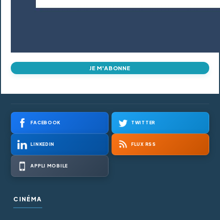
JE M'ABONNE
FACEBOOK
TWITTER
LINKEDIN
FLUX RSS
APPLI MOBILE
CINÉMA