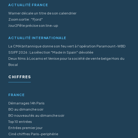
ACTUALITÉ FRANCE
Warner décale un titre de son calendrier
Zoom sortie : "Fjord"
Jour2Fête précise son line-up
ACTUALITÉ INTERNATIONALE
La CMA britannique donne son feu vert à l'opération Paramount-WBD
SSIFF 2026 : La sélection "Made in Spain" dévoilée
Deux films à Locarno et Venise pour la société de vente belge Hors du
Bocal
CHIFFRES
FRANCE
Démarrages 14h Paris
BO au dimanche soir
BO nouveautés au dimanche soir
Top 10 entrées
Entrées premier jour
Ciné chiffres Paris-periphérie