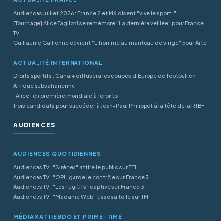
Audiences juillet 2026 : France 2 et M6 disent "vive le sport !"
[Tournage] Alice Taglioni se remémore "La dernière veillée" pour France
TV
Guillaume Gallienne devient "L’homme au manteau de singe" pour Arte
ACTUALITÉ INTERNATIONAL
Droits sportifs : Canal+ diffusera les coupes d’Europe de football en
Afrique subsaharienne
"Alice" en première mondiale à Toronto
Trois candidats pour succéder à Jean-Paul Philippot à la tête de la RTBF
AUDIENCES
AUDIENCES QUOTIDIENNES
Audiences TV : "Sirènes" attire le public sur TF1
Audiences TV : "OPJ" garde le contrôle sur France 3
Audiences TV : "Les fugitifs" captive sur France 3
Audiences TV : "Madame Web" tisse sa toile sur TF1
MÉDIAMAT HEBDO ET PRIME-TIME