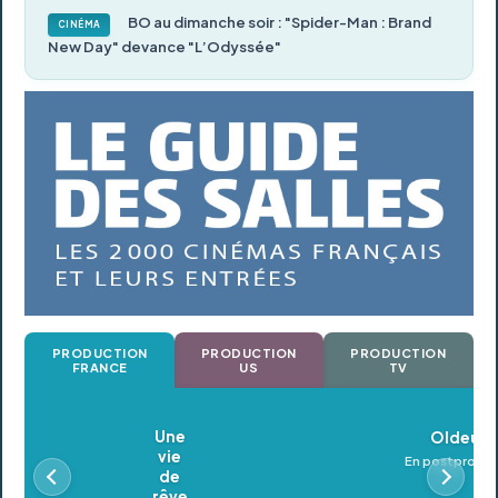
BO au dimanche soir : "Spider-Man : Brand
CINÉMA
New Day" devance "L’Odyssée"
PRODUCTION
PRODUCTION
PRODUCTION
FRANCE
US
TV
Oldeupe
En postproduction