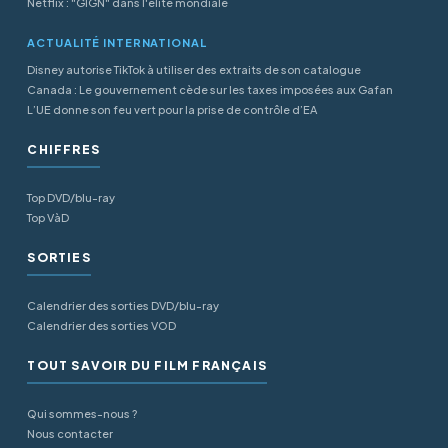
Netflix : "GIGN" dans l'élite mondiale
ACTUALITÉ INTERNATIONAL
Disney autorise TikTok à utiliser des extraits de son catalogue
Canada : Le gouvernement cède sur les taxes imposées aux Gafan
L’UE donne son feu vert pour la prise de contrôle d’EA
CHIFFRES
Top DVD/blu-ray
Top VàD
SORTIES
Calendrier des sorties DVD/blu-ray
Calendrier des sorties VOD
TOUT SAVOIR DU FILM FRANÇAIS
Qui sommes-nous ?
Nous contacter