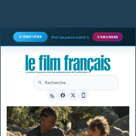
S'IDENTIFIER
(
Mot de passe oublié ?
)
S'ABONNER