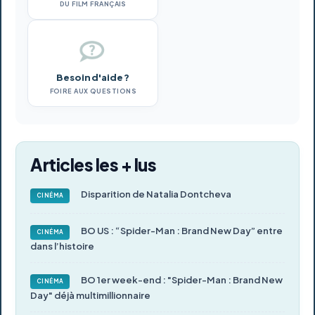
DU FILM FRANÇAIS
Besoin d'aide ?
FOIRE AUX QUESTIONS
Articles les + lus
Disparition de Natalia Dontcheva
CINÉMA
BO US : “Spider-Man : Brand New Day” entre
CINÉMA
dans l’histoire
BO 1er week-end : "Spider-Man : Brand New
CINÉMA
Day" déjà multimillionnaire