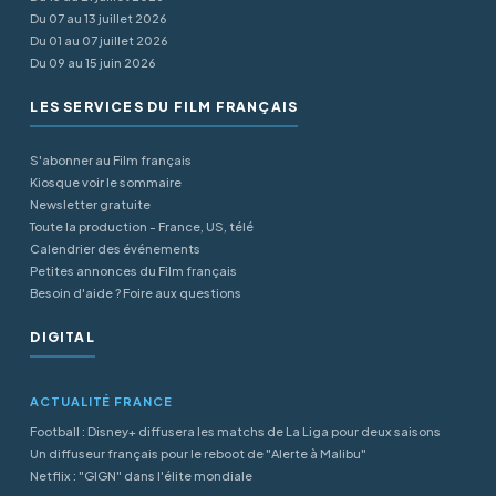
Du 07 au 13 juillet 2026
Du 01 au 07 juillet 2026
Du 09 au 15 juin 2026
LES SERVICES DU FILM FRANÇAIS
S'abonner au Film français
Kiosque voir le sommaire
Newsletter gratuite
Toute la production - France, US, télé
Calendrier des événements
Petites annonces du Film français
Besoin d'aide ? Foire aux questions
DIGITAL
ACTUALITÉ FRANCE
Football : Disney+ diffusera les matchs de La Liga pour deux saisons
Un diffuseur français pour le reboot de "Alerte à Malibu"
Netflix : "GIGN" dans l'élite mondiale