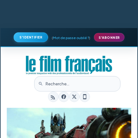
S'IDENTIFIER
(
Mot de passe oublié ?
)
S'ABONNER