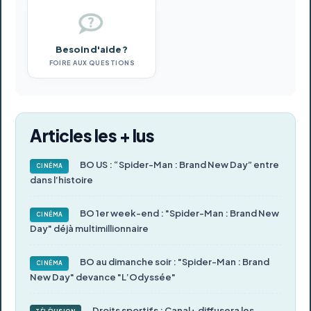
Besoin d'aide ?
FOIRE AUX QUESTIONS
Articles les + lus
BO US : “Spider-Man : Brand New Day” entre
CINÉMA
dans l’histoire
BO 1er week-end : "Spider-Man : Brand New
CINÉMA
Day" déjà multimillionnaire
BO au dimanche soir : "Spider-Man : Brand
CINÉMA
New Day" devance "L’Odyssée"
Droits sportifs : Canal+ diffusera les