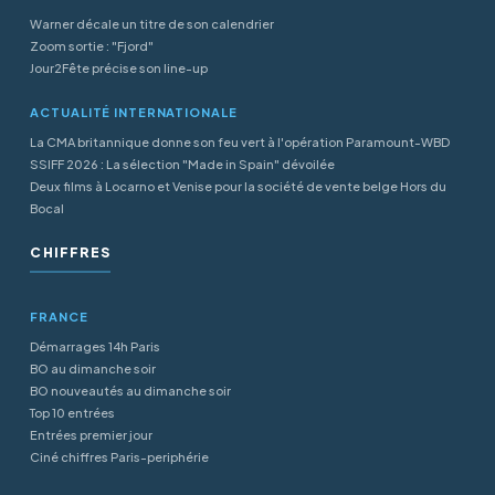
Warner décale un titre de son calendrier
Zoom sortie : "Fjord"
Jour2Fête précise son line-up
ACTUALITÉ INTERNATIONALE
La CMA britannique donne son feu vert à l'opération Paramount-WBD
SSIFF 2026 : La sélection "Made in Spain" dévoilée
Deux films à Locarno et Venise pour la société de vente belge Hors du
Bocal
CHIFFRES
FRANCE
Démarrages 14h Paris
BO au dimanche soir
BO nouveautés au dimanche soir
Top 10 entrées
Entrées premier jour
Ciné chiffres Paris-periphérie