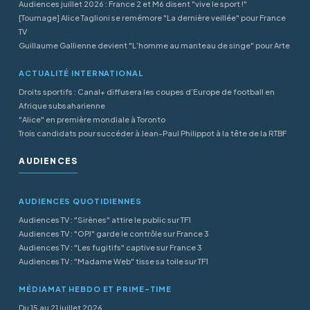
Audiences juillet 2026 : France 2 et M6 disent "vive le sport !"
[Tournage] Alice Taglioni se remémore "La dernière veillée" pour France
TV
Guillaume Gallienne devient "L’homme au manteau de singe" pour Arte
ACTUALITÉ INTERNATIONAL
Droits sportifs : Canal+ diffusera les coupes d’Europe de football en
Afrique subsaharienne
"Alice" en première mondiale à Toronto
Trois candidats pour succéder à Jean-Paul Philippot à la tête de la RTBF
AUDIENCES
AUDIENCES QUOTIDIENNES
Audiences TV : "Sirènes" attire le public sur TF1
Audiences TV : "OPJ" garde le contrôle sur France 3
Audiences TV : "Les fugitifs" captive sur France 3
Audiences TV : "Madame Web" tisse sa toile sur TF1
MÉDIAMAT HEBDO ET PRIME-TIME
Du 15 au 21 juillet 2026