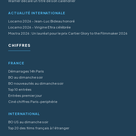
Warner décale un titre de son calendrier
ACTUALITÉ INTERNATIONALE
Locarno 2026 - Jean-Luc Bideau honoré
Locarno 2026 - Virigine Efira célébrée
Mostra 2026 : Un lauréat pour le prix Cartier Glory to the Filmmaker 2026
CHIFFRES
FRANCE
Démarrages 14h Paris
BO au dimanche soir
BO nouveautés au dimanche soir
Top 10 entrées
Entrées premier jour
Ciné chiffres Paris-periphérie
INTERNATIONAL
BO US au dimanche soir
Top 20 des films français à l’étranger