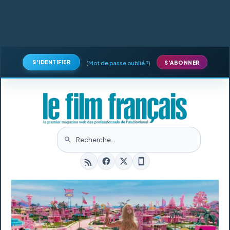
S'IDENTIFIER
(
Mot de passe oublié ?
)
S'ABONNER