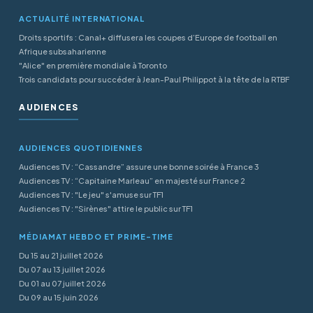
ACTUALITÉ INTERNATIONAL
Droits sportifs : Canal+ diffusera les coupes d’Europe de football en
Afrique subsaharienne
"Alice" en première mondiale à Toronto
Trois candidats pour succéder à Jean-Paul Philippot à la tête de la RTBF
AUDIENCES
AUDIENCES QUOTIDIENNES
Audiences TV : “Cassandre” assure une bonne soirée à France 3
Audiences TV : “Capitaine Marleau” en majesté sur France 2
Audiences TV : "Le jeu" s'amuse sur TF1
Audiences TV : "Sirènes" attire le public sur TF1
MÉDIAMAT HEBDO ET PRIME-TIME
Du 15 au 21 juillet 2026
Du 07 au 13 juillet 2026
Du 01 au 07 juillet 2026
Du 09 au 15 juin 2026