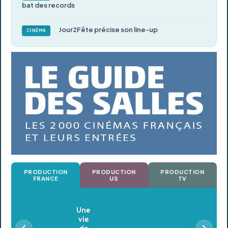
bat des records
Jour2Fête précise son line-up
CINÉMA
PRODUCTION
PRODUCTION
PRODUCTION
FRANCE
US
TV
Oldeupe
En postproduction