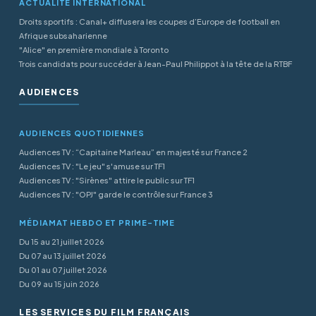
ACTUALITÉ INTERNATIONAL
Droits sportifs : Canal+ diffusera les coupes d’Europe de football en
Afrique subsaharienne
"Alice" en première mondiale à Toronto
Trois candidats pour succéder à Jean-Paul Philippot à la tête de la RTBF
AUDIENCES
AUDIENCES QUOTIDIENNES
Audiences TV : “Capitaine Marleau” en majesté sur France 2
Audiences TV : "Le jeu" s'amuse sur TF1
Audiences TV : "Sirènes" attire le public sur TF1
Audiences TV : "OPJ" garde le contrôle sur France 3
MÉDIAMAT HEBDO ET PRIME-TIME
Du 15 au 21 juillet 2026
Du 07 au 13 juillet 2026
Du 01 au 07 juillet 2026
Du 09 au 15 juin 2026
LES SERVICES DU FILM FRANÇAIS