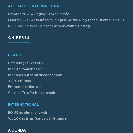
ACTUALITÉ INTERNATIONALE
Locarno 2026 - Virigine Efira célébrée
Mostra 2026 : Un lauréat pour le prix Cartier Glory to the Filmmaker 2026
SSIFF 2026 : Un prix d’honneur pour Werner Herzog
CHIFFRES
FRANCE
Démarrages 14h Paris
BO au dimanche soir
BO nouveautés au dimanche soir
Top 10 entrées
Entrées premier jour
Ciné chiffres Paris-periphérie
INTERNATIONAL
BO US au dimanche soir
Top 20 des films français à l’étranger
AGENDA