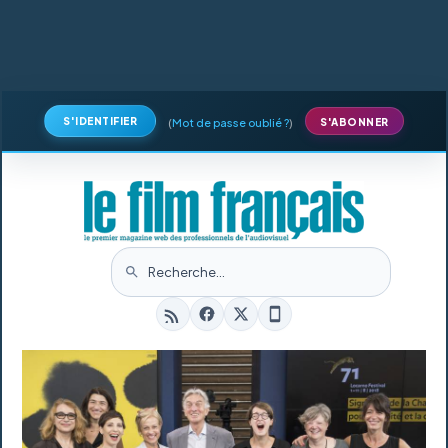
S'IDENTIFIER
(
Mot de passe oublié ?
)
S'ABONNER