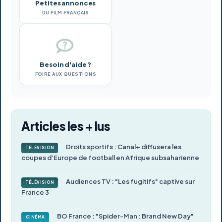
Petites annonces
DU FILM FRANÇAIS
Besoin d'aide ?
FOIRE AUX QUESTIONS
Articles les + lus
Droits sportifs : Canal+ diffusera les
TÉLÉVISION
coupes d’Europe de football en Afrique subsaharienne
Audiences TV : "Les fugitifs" captive sur
TÉLÉVISION
France 3
BO France : "Spider-Man : Brand New Day"
CINÉMA