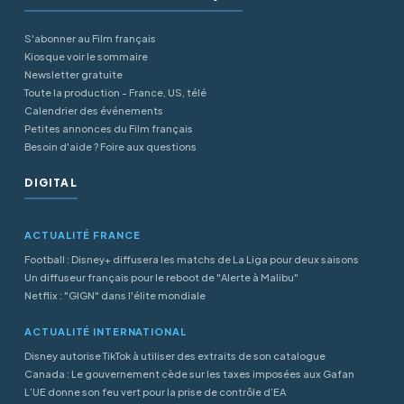
S'abonner au Film français
Kiosque voir le sommaire
Newsletter gratuite
Toute la production - France, US, télé
Calendrier des événements
Petites annonces du Film français
Besoin d'aide ? Foire aux questions
DIGITAL
ACTUALITÉ FRANCE
Football : Disney+ diffusera les matchs de La Liga pour deux saisons
Un diffuseur français pour le reboot de "Alerte à Malibu"
Netflix : "GIGN" dans l'élite mondiale
ACTUALITÉ INTERNATIONAL
Disney autorise TikTok à utiliser des extraits de son catalogue
Canada : Le gouvernement cède sur les taxes imposées aux Gafan
L’UE donne son feu vert pour la prise de contrôle d’EA