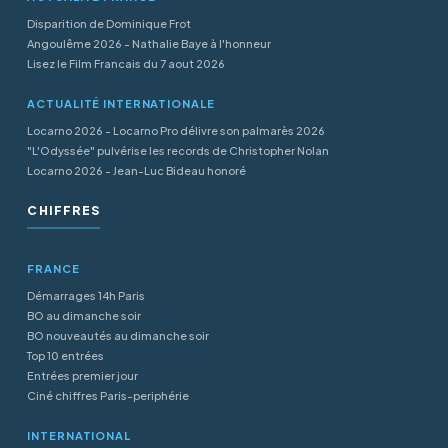
Disparition de Dominique Frot
Angoulême 2026 - Nathalie Baye à l'honneur
Lisez le Film Francais du 7 aout 2026
ACTUALITÉ INTERNATIONALE
Locarno 2026 - Locarno Pro délivre son palmarès 2026
"L'Odyssée" pulvérise les records de Christopher Nolan
Locarno 2026 - Jean-Luc Bideau honoré
CHIFFRES
FRANCE
Démarrages 14h Paris
BO au dimanche soir
BO nouveautés au dimanche soir
Top 10 entrées
Entrées premier jour
Ciné chiffres Paris-periphérie
INTERNATIONAL