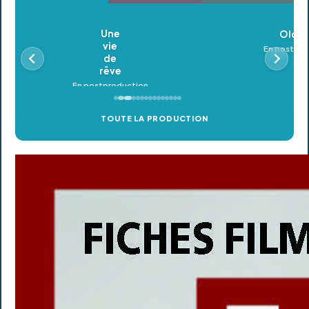
Oldeupe
En postproduction
TOUTE LA PRODUCTION