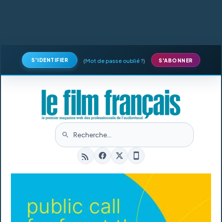
S'IDENTIFIER
(
Mot de passe oublié ?
)
S'ABONNER