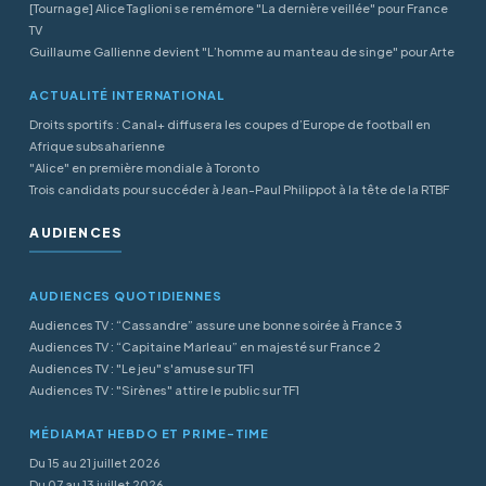
[Tournage] Alice Taglioni se remémore "La dernière veillée" pour France
TV
Guillaume Gallienne devient "L’homme au manteau de singe" pour Arte
ACTUALITÉ INTERNATIONAL
Droits sportifs : Canal+ diffusera les coupes d’Europe de football en
Afrique subsaharienne
"Alice" en première mondiale à Toronto
Trois candidats pour succéder à Jean-Paul Philippot à la tête de la RTBF
AUDIENCES
AUDIENCES QUOTIDIENNES
Audiences TV : “Cassandre” assure une bonne soirée à France 3
Audiences TV : “Capitaine Marleau” en majesté sur France 2
Audiences TV : "Le jeu" s'amuse sur TF1
Audiences TV : "Sirènes" attire le public sur TF1
MÉDIAMAT HEBDO ET PRIME-TIME
Du 15 au 21 juillet 2026
Du 07 au 13 juillet 2026