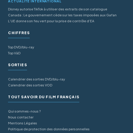
ACTUALITÉ INTERNATIONAL
Disney autorise TikTok à utiliser des extraits de son catalogue
Canada : Le gouvernement cède sur les taxes imposées aux Gafan
L’UE donne son feu vert pour la prise de contrôle d’EA
CHIFFRES
Top DVD/blu-ray
Top VàD
SORTIES
Calendrier des sorties DVD/blu-ray
Calendrier des sorties VOD
TOUT SAVOIR DU FILM FRANÇAIS
Qui sommes-nous ?
Nous contacter
Mentions Légales
Politique de protection des données personnelles