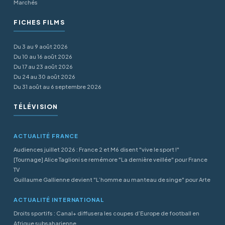
Marchés
FICHES FILMS
Du 3 au 9 août 2026
Du 10 au 16 août 2026
Du 17 au 23 août 2026
Du 24 au 30 août 2026
Du 31 août au 6 septembre 2026
TÉLÉVISION
ACTUALITÉ FRANCE
Audiences juillet 2026 : France 2 et M6 disent "vive le sport !"
[Tournage] Alice Taglioni se remémore "La dernière veillée" pour France
TV
Guillaume Gallienne devient "L’homme au manteau de singe" pour Arte
ACTUALITÉ INTERNATIONAL
Droits sportifs : Canal+ diffusera les coupes d’Europe de football en
Afrique subsaharienne