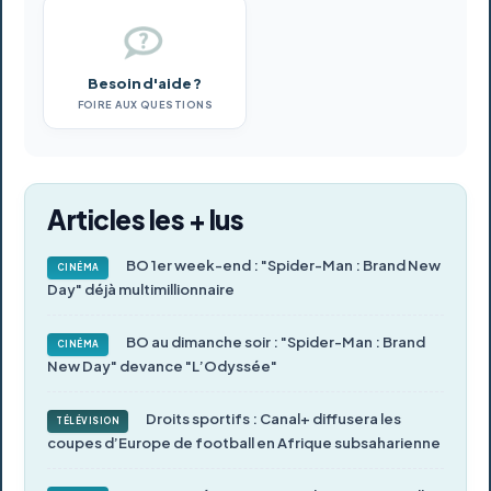
Besoin d'aide ?
FOIRE AUX QUESTIONS
Articles les + lus
BO 1er week-end : "Spider-Man : Brand New
CINÉMA
Day" déjà multimillionnaire
BO au dimanche soir : "Spider-Man : Brand
CINÉMA
New Day" devance "L’Odyssée"
Droits sportifs : Canal+ diffusera les
TÉLÉVISION
coupes d’Europe de football en Afrique subsaharienne