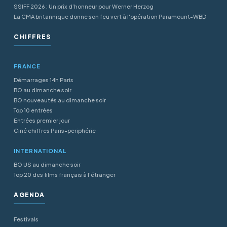
SSIFF 2026 : Un prix d’honneur pour Werner Herzog
La CMA britannique donne son feu vert à l'opération Paramount-WBD
CHIFFRES
FRANCE
Démarrages 14h Paris
BO au dimanche soir
BO nouveautés au dimanche soir
Top 10 entrées
Entrées premier jour
Ciné chiffres Paris-periphérie
INTERNATIONAL
BO US au dimanche soir
Top 20 des films français à l’étranger
AGENDA
Festivals