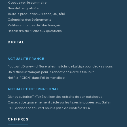
Kiosque voir le sommaire
Newsletter gratuite
Toute la production - France, US, télé
Calendrier des événements
Petites annonces du Film français
Besoin d'aide ? Foire aux questions
DIGITAL
ACTUALITÉ FRANCE
Football : Disney+ diffusera les matchs de La Liga pour deux saisons
Un diffuseur français pour le reboot de "Alerte à Malibu"
Netflix : "GIGN" dans l'élite mondiale
ACTUALITÉ INTERNATIONAL
Disney autorise TikTok à utiliser des extraits de son catalogue
Canada : Le gouvernement cède sur les taxes imposées aux Gafan
L’UE donne son feu vert pour la prise de contrôle d’EA
CHIFFRES