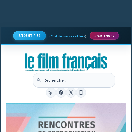
S'IDENTIFIER
(
Mot de passe oublié ?
)
S'ABONNER