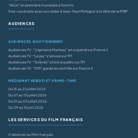
"Alice" en première mondiale à Toronto
Trois candidats pour succéder à Jean-Paul Philippot à la tête de la RTBF
AUDIENCES
AUDIENCES QUOTIDIENNES
Audiences TV : “Capitaine Marleau” en majesté sur France 2
Audiences TV : "Le jeu" s'amuse sur TF1
Audiences TV : "Sirènes" attire le public sur TF1
Audiences TV : "OPJ" garde le contrôle sur France 3
MÉDIAMAT HEBDO ET PRIME-TIME
Du 15 au 21 juillet 2026
Du 07 au 13 juillet 2026
Du 01 au 07 juillet 2026
Du 09 au 15 juin 2026
LES SERVICES DU FILM FRANÇAIS
S'abonner au Film français