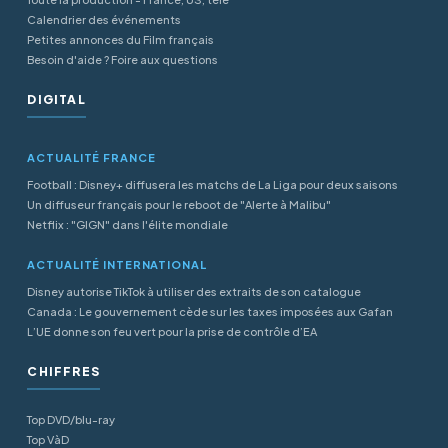
Calendrier des événements
Petites annonces du Film français
Besoin d'aide ? Foire aux questions
DIGITAL
ACTUALITÉ FRANCE
Football : Disney+ diffusera les matchs de La Liga pour deux saisons
Un diffuseur français pour le reboot de "Alerte à Malibu"
Netflix : "GIGN" dans l'élite mondiale
ACTUALITÉ INTERNATIONAL
Disney autorise TikTok à utiliser des extraits de son catalogue
Canada : Le gouvernement cède sur les taxes imposées aux Gafan
L’UE donne son feu vert pour la prise de contrôle d’EA
CHIFFRES
Top DVD/blu-ray
Top VàD