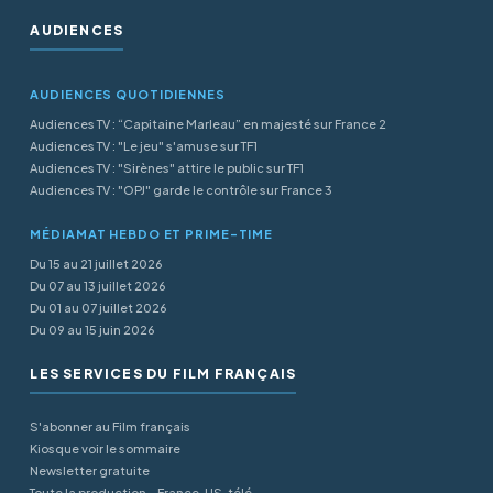
AUDIENCES
AUDIENCES QUOTIDIENNES
Audiences TV : “Capitaine Marleau” en majesté sur France 2
Audiences TV : "Le jeu" s'amuse sur TF1
Audiences TV : "Sirènes" attire le public sur TF1
Audiences TV : "OPJ" garde le contrôle sur France 3
MÉDIAMAT HEBDO ET PRIME-TIME
Du 15 au 21 juillet 2026
Du 07 au 13 juillet 2026
Du 01 au 07 juillet 2026
Du 09 au 15 juin 2026
LES SERVICES DU FILM FRANÇAIS
S'abonner au Film français
Kiosque voir le sommaire
Newsletter gratuite
Toute la production - France, US, télé