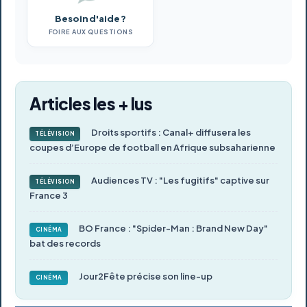
Besoin d'aide ?
FOIRE AUX QUESTIONS
Articles les + lus
Droits sportifs : Canal+ diffusera les
TÉLÉVISION
coupes d’Europe de football en Afrique subsaharienne
Audiences TV : "Les fugitifs" captive sur
TÉLÉVISION
France 3
BO France : "Spider-Man : Brand New Day"
CINÉMA
bat des records
Jour2Fête précise son line-up
CINÉMA