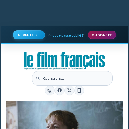
S'IDENTIFIER
(
Mot de passe oublié ?
)
S'ABONNER