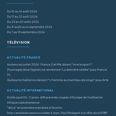
Du 10 au 16 août 2026
Du 17 au 23 août 2026
Du 24 au 30 août 2026
Du 31 août au 6 septembre 2026
Du 7 au 13 septembre 2026
TÉLÉVISION
ACTUALITÉ FRANCE
Audiences juillet 2026 : France 2 et M6 disent "vive le sport !"
[Tournage] Alice Taglioni se remémore "La dernière veillée" pour France
TV
Guillaume Gallienne devient "L’homme au manteau de singe" pour Arte
ACTUALITÉ INTERNATIONAL
Droits sportifs : Canal+ diffusera les coupes d’Europe de football en
Afrique subsaharienne
"Alice" en première mondiale à Toronto
Trois candidats pour succéder à Jean-Paul Philippot à la tête de la RTBF