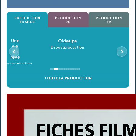
PRODUCTION
PRODUCTION
PRODUCTION
FRANCE
US
TV
Oldeupe
En postproduction
TOUTE LA PRODUCTION