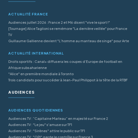
ACTUALITÉ FRANCE
Audiences juillet 2026 : France 2 et M6 disent "vive le sport !"
[Tournage] Alice Taglioni se remémore "La dernière veillée" pour France
TV
Guillaume Gallienne devient "L’homme au manteau de singe" pour Arte
ACTUALITÉ INTERNATIONAL
Droits sportifs : Canal+ diffusera les coupes d’Europe de football en
Afrique subsaharienne
"Alice" en première mondiale à Toronto
Trois candidats pour succéder à Jean-Paul Philippot à la tête de la RTBF
AUDIENCES
AUDIENCES QUOTIDIENNES
Audiences TV : “Capitaine Marleau” en majesté sur France 2
Audiences TV : "Le jeu" s'amuse sur TF1
Audiences TV : "Sirènes" attire le public sur TF1
Audiences TV : "OPJ" garde le contrôle sur France 3