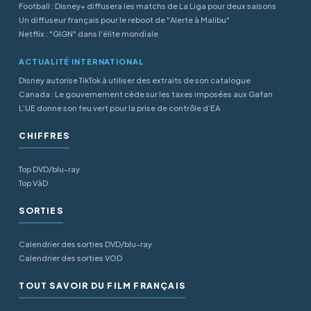
Football : Disney+ diffusera les matchs de La Liga pour deux saisons
Un diffuseur français pour le reboot de "Alerte à Malibu"
Netflix : "GIGN" dans l'élite mondiale
ACTUALITÉ INTERNATIONAL
Disney autorise TikTok à utiliser des extraits de son catalogue
Canada : Le gouvernement cède sur les taxes imposées aux Gafan
L’UE donne son feu vert pour la prise de contrôle d’EA
CHIFFRES
Top DVD/blu-ray
Top VàD
SORTIES
Calendrier des sorties DVD/blu-ray
Calendrier des sorties VOD
TOUT SAVOIR DU FILM FRANÇAIS