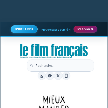
S'IDENTIFIER
(
Mot de passe oublié ?
)
S'ABONNER