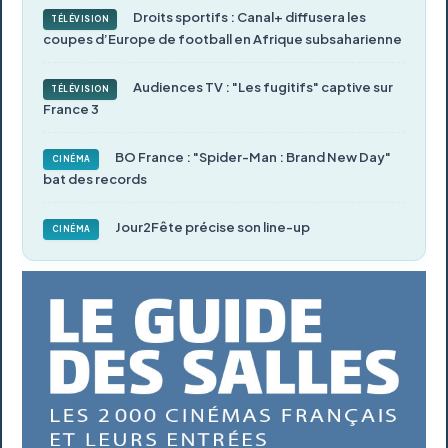
Droits sportifs : Canal+ diffusera les
TÉLÉVISION
coupes d’Europe de football en Afrique subsaharienne
Audiences TV : "Les fugitifs" captive sur
TÉLÉVISION
France 3
BO France : "Spider-Man : Brand New Day"
CINÉMA
bat des records
Jour2Fête précise son line-up
CINÉMA