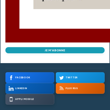
JE M'ABONNE
FACEBOOK
TWITTER
LINKEDIN
FLUX RSS
APPLI MOBILE