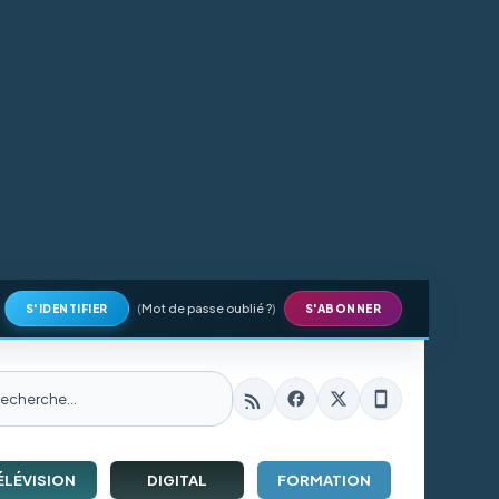
(
Mot de passe oublié ?
)
S'IDENTIFIER
S'ABONNER
ÉLÉVISION
DIGITAL
FORMATION