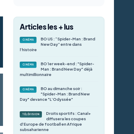
Articles les + lus
BO US : “Spider-Man : Brand
CINÉMA
New Day” entre dans
l’histoire
BO 1er week-end : "Spider-
CINÉMA
Man : Brand New Day" déjà
multimillionnaire
BO au dimanche soir :
CINÉMA
"Spider-Man : Brand New
Day" devance "L’Odyssée"
Droits sportifs : Canal+
TÉLÉVISION
diffusera les coupes
d’Europe de football en Afrique
subsaharienne