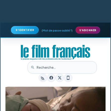
S'IDENTIFIER
(
Mot de passe oublié ?
)
S'ABONNER