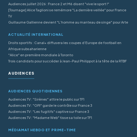
Audiences juillet 2026 : France 2 et M6 disent "vive le sport !"
[Tournage] Alice Taglioni se remémore "La dernière veillée" pour France
TV
Guillaume Gallienne devient "L’homme au manteau de singe" pour Arte
ACTUALITÉ INTERNATIONAL
Droits sportifs : Canal+ diffusera les coupes d’Europe de football en
Afrique subsaharienne
"Alice" en première mondiale à Toronto
Trois candidats pour succéder à Jean-Paul Philippot à la tête de la RTBF
AUDIENCES
AUDIENCES QUOTIDIENNES
Audiences TV : "Sirènes" attire le public sur TF1
Audiences TV : "OPJ" garde le contrôle sur France 3
Audiences TV : "Les fugitifs" captive sur France 3
Audiences TV : "Madame Web" tisse sa toile sur TF1
MÉDIAMAT HEBDO ET PRIME-TIME