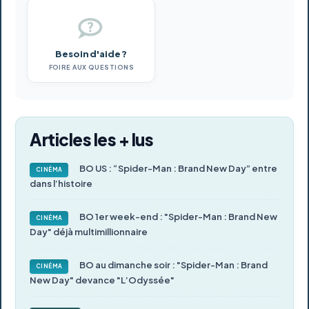
Besoin d'aide ?
FOIRE AUX QUESTIONS
Articles les + lus
BO US : “Spider-Man : Brand New Day” entre
CINÉMA
dans l’histoire
BO 1er week-end : "Spider-Man : Brand New
CINÉMA
Day" déjà multimillionnaire
BO au dimanche soir : "Spider-Man : Brand
CINÉMA
New Day" devance "L’Odyssée"