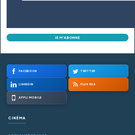
JE M'ABONNE
FACEBOOK
TWITTER
LINKEDIN
FLUX RSS
APPLI MOBILE
CINÉMA