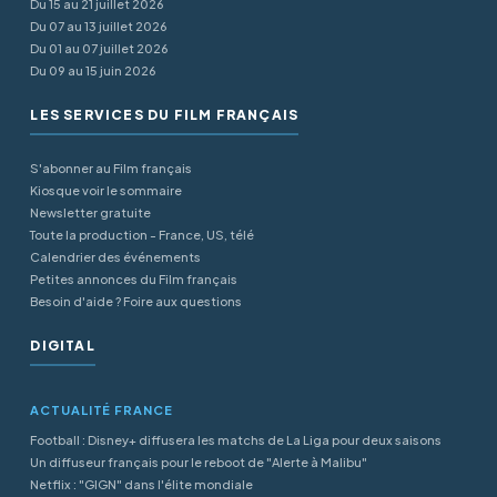
Du 15 au 21 juillet 2026
Du 07 au 13 juillet 2026
Du 01 au 07 juillet 2026
Du 09 au 15 juin 2026
LES SERVICES DU FILM FRANÇAIS
S'abonner au Film français
Kiosque voir le sommaire
Newsletter gratuite
Toute la production - France, US, télé
Calendrier des événements
Petites annonces du Film français
Besoin d'aide ? Foire aux questions
DIGITAL
ACTUALITÉ FRANCE
Football : Disney+ diffusera les matchs de La Liga pour deux saisons
Un diffuseur français pour le reboot de "Alerte à Malibu"
Netflix : "GIGN" dans l'élite mondiale