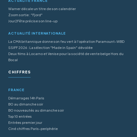
ACTUALITÉ FRANCE
Warner décale un titre de son calendrier
Zoom sortie : "Fjord"
Jour2Fête précise son line-up
ACTUALITÉ INTERNATIONALE
La CMA britannique donne son feu vert à l'opération Paramount-WBD
SSIFF 2026 : La sélection "Made in Spain" dévoilée
Deux films à Locarno et Venise pour la société de vente belge Hors du
Bocal
CHIFFRES
FRANCE
Démarrages 14h Paris
BO au dimanche soir
BO nouveautés au dimanche soir
Top 10 entrées
Entrées premier jour
Ciné chiffres Paris-periphérie